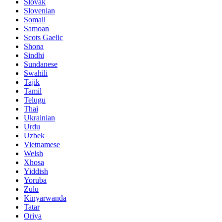
Slovak
Slovenian
Somali
Samoan
Scots Gaelic
Shona
Sindhi
Sundanese
Swahili
Tajik
Tamil
Telugu
Thai
Ukrainian
Urdu
Uzbek
Vietnamese
Welsh
Xhosa
Yiddish
Yoruba
Zulu
Kinyarwanda
Tatar
Oriya