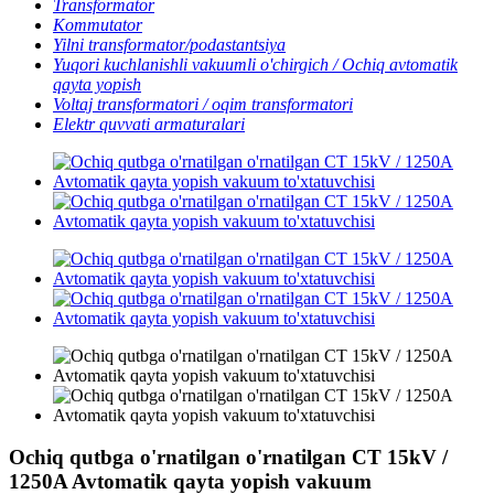
Transformator
Kommutator
Yilni transformator/podastantsiya
Yuqori kuchlanishli vakuumli o'chirgich / Ochiq avtomatik
qayta yopish
Voltaj transformatori / oqim transformatori
Elektr quvvati armaturalari
Ochiq qutbga o'rnatilgan o'rnatilgan CT 15kV /
1250A Avtomatik qayta yopish vakuum