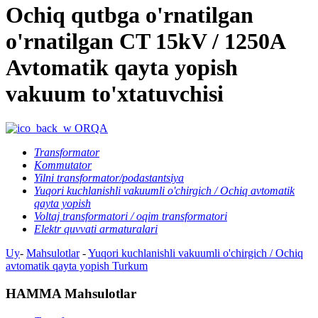
Ochiq qutbga o'rnatilgan
o'rnatilgan CT 15kV / 1250A
Avtomatik qayta yopish
vakuum to'xtatuvchisi
ORQA
Transformator
Kommutator
Yilni transformator/podastantsiya
Yuqori kuchlanishli vakuumli o'chirgich / Ochiq avtomatik
qayta yopish
Voltaj transformatori / oqim transformatori
Elektr quvvati armaturalari
Uy
-
Mahsulotlar
-
Yuqori kuchlanishli vakuumli o'chirgich / Ochiq
avtomatik qayta yopish
Turkum
HAMMA Mahsulotlar