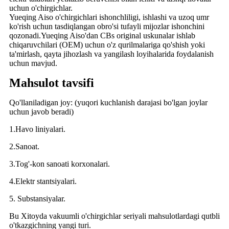
uchun o'chirgichlar.
Yueqing Aiso o'chirgichlari ishonchliligi, ishlashi va uzoq umr
ko'rish uchun tasdiqlangan obro'si tufayli mijozlar ishonchini
qozonadi.Yueqing Aiso'dan CBs original uskunalar ishlab
chiqaruvchilari (OEM) uchun o'z qurilmalariga qo'shish yoki
ta'mirlash, qayta jihozlash va yangilash loyihalarida foydalanish
uchun mavjud.
Mahsulot tavsifi
Qo'llaniladigan joy: (yuqori kuchlanish darajasi bo'lgan joylar
uchun javob beradi)
1.Havo liniyalari.
2.Sanoat.
3.Tog'-kon sanoati korxonalari.
4.Elektr stantsiyalari.
5. Substansiyalar.
Bu Xitoyda vakuumli o'chirgichlar seriyali mahsulotlardagi qutbli
o'tkazgichning yangi turi.