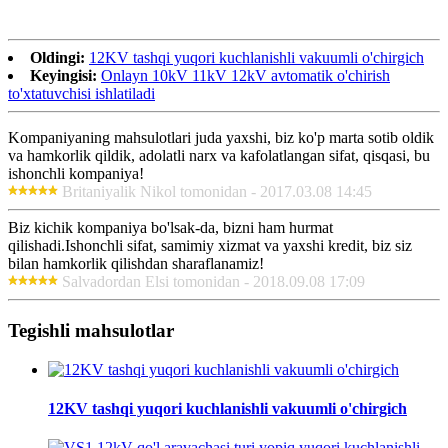
Oldingi:
12KV tashqi yuqori kuchlanishli vakuumli o'chirgich
Keyingisi:
Onlayn 10kV 11kV 12kV avtomatik o'chirish
to'xtatuvchisi ishlatiladi
Kompaniyaning mahsulotlari juda yaxshi, biz ko'p marta sotib oldik
va hamkorlik qildik, adolatli narx va kafolatlangan sifat, qisqasi, bu
ishonchli kompaniya!
Britaniyalik Nikol tomonidan - 2017.03.08 14:45
Biz kichik kompaniya bo'lsak-da, bizni ham hurmat
qilishadi.Ishonchli sifat, samimiy xizmat va yaxshi kredit, biz siz
bilan hamkorlik qilishdan sharaflanamiz!
Salvadordan Elsi tomonidan - 2018.09.08 17:09
Tegishli mahsulotlar
12KV tashqi yuqori kuchlanishli vakuumli o'chirgich