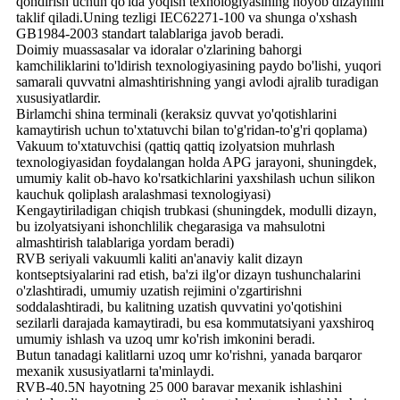
qondirish uchun qo'lda yoqish texnologiyasining noyob dizaynini
taklif qiladi.Uning tezligi IEC62271-100 va shunga o'xshash
GB1984-2003 standart talablariga javob beradi.
Doimiy muassasalar va idoralar o'zlarining bahorgi
kamchiliklarini to'ldirish texnologiyasining paydo bo'lishi, yuqori
samarali quvvatni almashtirishning yangi avlodi ajralib turadigan
xususiyatlardir.
Birlamchi shina terminali (keraksiz quvvat yo'qotishlarini
kamaytirish uchun to'xtatuvchi bilan to'g'ridan-to'g'ri qoplama)
Vakuum to'xtatuvchisi (qattiq qattiq izolyatsion muhrlash
texnologiyasidan foydalangan holda APG jarayoni, shuningdek,
umumiy kalit ob-havo ko'rsatkichlarini yaxshilash uchun silikon
kauchuk qoliplash aralashmasi texnologiyasi)
Kengaytiriladigan chiqish trubkasi (shuningdek, modulli dizayn,
bu izolyatsiyani ishonchlilik chegarasiga va mahsulotni
almashtirish talablariga yordam beradi)
RVB seriyali vakuumli kaliti an'anaviy kalit dizayn
kontseptsiyalarini rad etish, ba'zi ilg'or dizayn tushunchalarini
o'zlashtiradi, umumiy uzatish rejimini o'zgartirishni
soddalashtiradi, bu kalitning uzatish quvvatini yo'qotishini
sezilarli darajada kamaytiradi, bu esa kommutatsiyani yaxshiroq
umumiy ishlash va uzoq umr ko'rish imkonini beradi.
Butun tanadagi kalitlarni uzoq umr ko'rishni, yanada barqaror
mexanik xususiyatlarni ta'minlaydi.
RVB-40.5N hayotning 25 000 baravar mexanik ishlashini