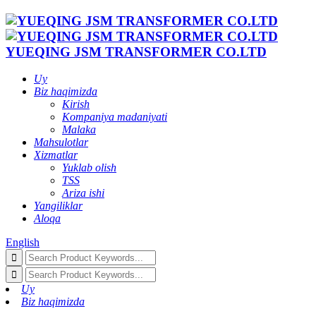
YUEQING JSM TRANSFORMER CO.LTD
Uy
Biz haqimizda
Kirish
Kompaniya madaniyati
Malaka
Mahsulotlar
Xizmatlar
Yuklab olish
TSS
Ariza ishi
Yangiliklar
Aloqa
English
Uy
Biz haqimizda