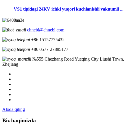
VS1 tipidagi 24KV ichki yuqori kuchlanishli vakuumli ...
chnebl@chnebl.com
+86 15157775432
+86 0577-27885177
№555 Chezhang Road Yueqing City Liushi Town,
Zhejiang
Aloqa qiling
Biz haqimizda