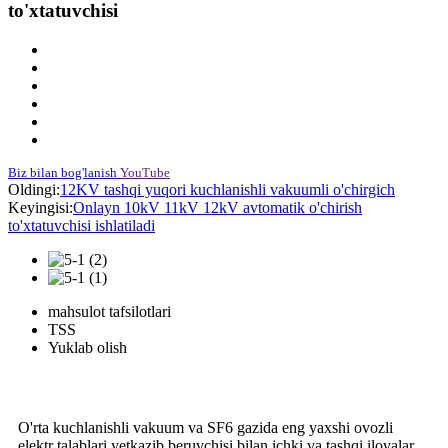
to'xtatuvchisi
Biz bilan bog'lanish
YouTube
Oldingi:
12KV tashqi yuqori kuchlanishli vakuumli o'chirgich
Keyingisi:
Onlayn 10kV 11kV 12kV avtomatik o'chirish
to'xtatuvchisi ishlatiladi
mahsulot tafsilotlari
TSS
Yuklab olish
O'rta kuchlanishli vakuum va SF6 gazida eng yaxshi ovozli
elektr talablari yetkazib beruvchisi bilan ichki va tashqi ilovalar