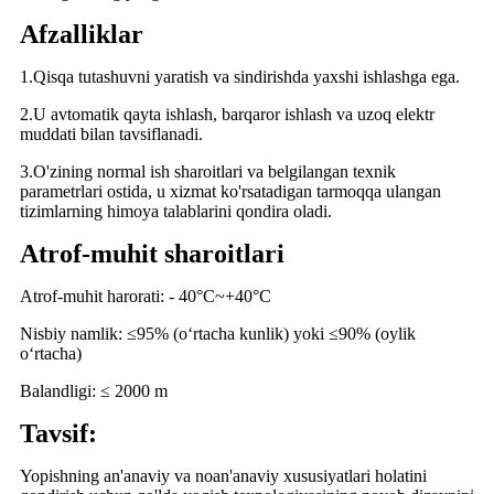
Afzalliklar
1.Qisqa tutashuvni yaratish va sindirishda yaxshi ishlashga ega.
2.U avtomatik qayta ishlash, barqaror ishlash va uzoq elektr
muddati bilan tavsiflanadi.
3.O'zining normal ish sharoitlari va belgilangan texnik
parametrlari ostida, u xizmat ko'rsatadigan tarmoqqa ulangan
tizimlarning himoya talablarini qondira oladi.
Atrof-muhit sharoitlari
Atrof-muhit harorati: - 40°C~+40°C
Nisbiy namlik: ≤95% (oʻrtacha kunlik) yoki ≤90% (oylik
oʻrtacha)
Balandligi: ≤ 2000 m
Tavsif:
Yopishning an'anaviy va noan'anaviy xususiyatlari holatini