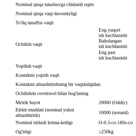
Nominal qisqa tutashuvga chidamli oqim
Nominal qisqa vaqt davomiyligi
To'liq tanaffus vaqti
Eng yuqori
ish kuchlanishi
Baholangan
Ochilish vaqti
ish kuchlanishi
Eng past
ish kuchlanishi
Yopilish vaqti
Kontaktni yopish vaqti
Kontaktni almashtirishning bir vaqtdaligidan
Ochilishda overtravel bilan bog'laning
Metrik hayot
20000 (Oddiy)
Elektr muddati (nominal yukni
10000 (noraml)
almashtirish)
Nominal ishlash ketma-ketligi
O-0.3-co-180s-co
Og'irligi
≤250kg