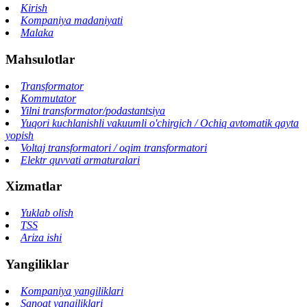
Kirish
Kompaniya madaniyati
Malaka
Mahsulotlar
Transformator
Kommutator
Yilni transformator/podastantsiya
Yuqori kuchlanishli vakuumli o'chirgich / Ochiq avtomatik qayta
yopish
Voltaj transformatori / oqim transformatori
Elektr quvvati armaturalari
Xizmatlar
Yuklab olish
TSS
Ariza ishi
Yangiliklar
Kompaniya yangiliklari
Sanoat yangiliklari