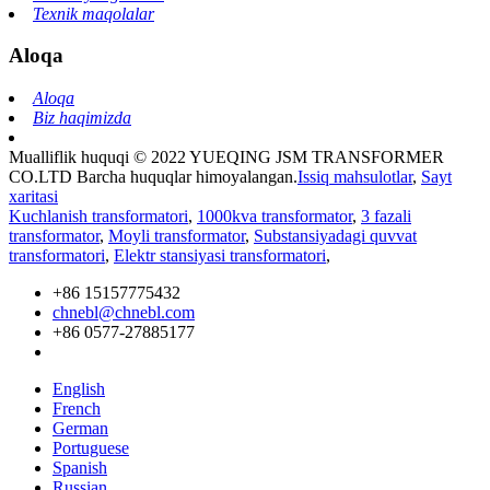
Texnik maqolalar
Aloqa
Aloqa
Biz haqimizda
Mualliflik huquqi © 2022 YUEQING JSM TRANSFORMER
CO.LTD Barcha huquqlar himoyalangan.
Issiq mahsulotlar
,
Sayt
xaritasi
Kuchlanish transformatori
,
1000kva transformator
,
3 fazali
transformator
,
Moyli transformator
,
Substansiyadagi quvvat
transformatori
,
Elektr stansiyasi transformatori
,
+86 15157775432
chnebl@chnebl.com
+86 0577-27885177
English
French
German
Portuguese
Spanish
Russian