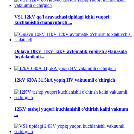
VS1 12kV qo'l aravachasi tipidagi ichki yuqori
kuchlanishli changyutgich ...
Onlayn 10kV 11kV 12kV avtomatik yopilish aylanasida
foydalaniladi...
12kV 630A 31,5kA yopiq HV vakuumli o'chirgich
12KV tashqi yuqori kuchlanishli o'chirish kaliti vakuum
...