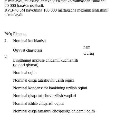
ta'minlaydi, muassasalar texnik xizmat ko'rsatmasdan ishlashni
20 000 baravar oshiradi.
RVB-40.5M hayotning 100 000 martagacha mexanik ishlashini
ta'minlaydi
.
Yo'q.
Element
1
Nominal kuchlanish
nam
Quvvat chastotasi
Quruq
2
Lingthning impluse chidamli kuchlanish
(yuqori qiymat)
Nominal oqim
Nominal qisqa tutashuvni uzish oqimi
Nominal kondansatör bankining uzilish oqimi
Nominal qisqa tutashuv uzilish vaqtlari
Nominal ishlab chiqarish oqimi
Nominal qisqa tutashuv cho'qqisiga chidamli oqim