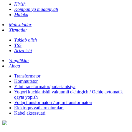
Kirish
Kompaniya madaniyati
Malaka
Mahsulotlar
Xizmatlar
Yuklab olish
TSS
Ariza ishi
Yangiliklar
Aloqa
Transformator
Kommutator
Yilni transformator/podastantsiya
Yuqori kuchlanishli vakuumli o'chirgich / Ochiq avtomatik
qayta yopish
Voltaj transformatori / oqim transformatori
Elektr quvvati armaturalari
Kabel aksessuari