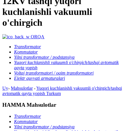
12KV tashqi yuqori
kuchlanishli vakuumli
o'chirgich
ORQA
Transformator
Kommutator
Yilni transformator / podstansiya
Yuqori kuchlanishli vakuumli o'chirgich/tashqi avtomatik
qayta yopish
Voltaj transformatori / oqim transformatori
Elektr quvvati armaturalari
Uy
-
Mahsulotlar
-
Yuqori kuchlanishli vakuumli o'chirgich/tashqi
avtomatik qayta yopish
Turkum
HAMMA Mahsulotlar
Transformator
Kommutator
Yilni transformator / podstansiya