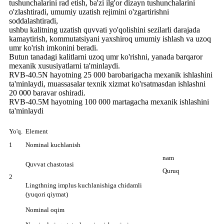
tushunchalarini rad etish, ba'zi ilg'or dizayn tushunchalarini
o'zlashtiradi, umumiy uzatish rejimini o'zgartirishni
soddalashtiradi,
ushbu kalitning uzatish quvvati yo'qolishini sezilarli darajada
kamaytirish, kommutatsiyani yaxshiroq umumiy ishlash va uzoq
umr ko'rish imkonini beradi.
Butun tanadagi kalitlarni uzoq umr ko'rishni, yanada barqaror
mexanik xususiyatlarni ta'minlaydi.
RVB-40.5N hayotning 25 000 barobarigacha mexanik ishlashini
ta'minlaydi, muassasalar texnik xizmat ko'rsatmasdan ishlashni
20 000 baravar oshiradi.
RVB-40.5M hayotning 100 000 martagacha mexanik ishlashini
ta'minlaydi
Yo'q.
Element
1
Nominal kuchlanish
nam
Quvvat chastotasi
Quruq
2
Lingthning implus kuchlanishiga chidamli
(yuqori qiymat)
Nominal oqim