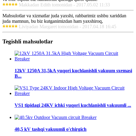
Makkadan Edith tomonidan - 2017.05.02 11:33
Mahsulotlar va xizmatlar juda yaxshi, rahbarimiz ushbu xariddan
juda mamnun, bu biz kutganimizdan ham yaxshiroq,
Liviyadan Margaret tomonidan - 2017.04.18 16:45
Tegishli mahsulotlar
12kV 1250A 31,5kA yuqori kuchlanishli vakuum sxemasi
B...
VS1 tipidagi 24KV ichki yuqori kuchlanishli vakuumli ...
40,5 kV tashqi vakuumli o'chirgich