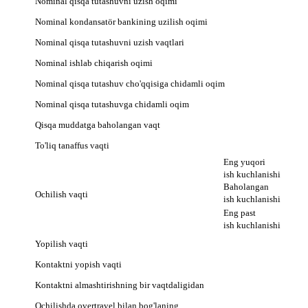
Nominal qisqa tutashuvni uzish oqimi
Nominal kondansatör bankining uzilish oqimi
Nominal qisqa tutashuvni uzish vaqtlari
Nominal ishlab chiqarish oqimi
Nominal qisqa tutashuv cho'qqisiga chidamli oqim
Nominal qisqa tutashuvga chidamli oqim
Qisqa muddatga baholangan vaqt
To'liq tanaffus vaqti
Eng yuqori
ish kuchlanishi
Baholangan
Ochilish vaqti
ish kuchlanishi
Eng past
ish kuchlanishi
Yopilish vaqti
Kontaktni yopish vaqti
Kontaktni almashtirishning bir vaqtdaligidan
Ochilishda overtravel bilan bog'laning