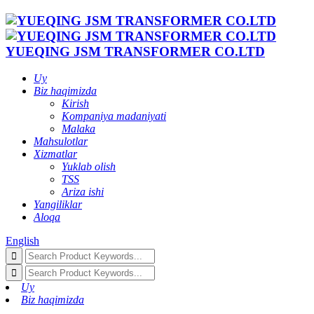
YUEQING JSM TRANSFORMER CO.LTD
Uy
Biz haqimizda
Kirish
Kompaniya madaniyati
Malaka
Mahsulotlar
Xizmatlar
Yuklab olish
TSS
Ariza ishi
Yangiliklar
Aloqa
English
Uy
Biz haqimizda