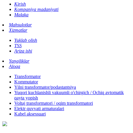
Kirish
Kompaniya madaniyati
Malaka
Mahsulotlar
Xizmatlar
Yuklab olish
TSS
Ariza ishi
Yangiliklar
Aloqa
Transformator
Kommutator
Yilni transformator/podastantsiya
Yuqori kuchlanishli vakuumli o'chirgich / Ochiq avtomatik
qayta yopish
Voltaj transformatori / oqim transformatori
Elektr quvvati armaturalari
Kabel aksessuari