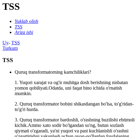
TSS
Yuklab olish
TSS
Ariza ishi
Uy
-
TSS
Turkum
TSS
Quruq transformatorning kamchiliklari?
1. Yuqori xarajat va og'ir muhitga dosh berishning nisbatan
yomon qobiliyati.Odatda, uni faqat bino ichida o'rnatish
mumkin.
2. Quruq transformator bobini shikastlangan bo'lsa, to'g'ridan-
to'g'ri hurda.
3. Quruq transformator bardoshli, o'rashning buzilishi ehtimoli
kichik.Ammo xato sodir bo'lgandan so'ng, butun sozlash
qiymati o'zgaradi, ya'ni yuqori va past kuchlanishli o'rashni
o'zgartirishni yakunlash uchun oyoq-qo'llardan foydalaning.