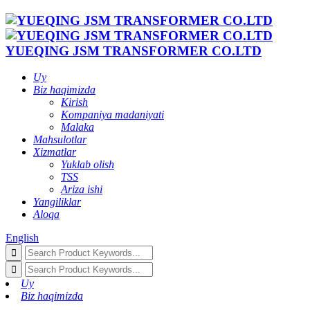
YUEQING JSM TRANSFORMER CO.LTD
Uy
Biz haqimizda
Kirish
Kompaniya madaniyati
Malaka
Mahsulotlar
Xizmatlar
Yuklab olish
TSS
Ariza ishi
Yangiliklar
Aloqa
English
Uy
Biz haqimizda