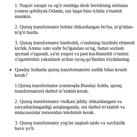
1. Yuqori xarajat va og'ir muhitga dosh berishning nisbatan
yomon qobiliyati.Odatda, uni faqat bino ichida o'rnatish
mumkin.
2. Quruq transformator bobini shikastlangan bo'lsa, to'g'ridan-
to'g'ri hurda.
3. Quruq transformator bardoshli, o'rashning buzilishi ehtimoli
kichik.Ammo xato sodir bo'lgandan so'ng, butun sozlash
qiymati o'zgaradi, ya'ni yuqori va past kuchlanishli o'rashni
o'zgartirishni yakunlash uchun oyoq-qo'llardan foydalaning.
Qanday hollarda quruq transformatorni zudlik bilan kesish
kerak?
1.Quruq transformator yonmoqda.Bunday holda, quruq
transformatorni darhol to'xtatish kerak.
2. Quruq transformator vtulkasi jiddiy shikastlangani va
zaryadsizlanganligi aniqlanganda, uni darhol to'xtatish va
mutaxassislar tomonidan tekshirish kerak.
3. Quruq transformator yog'ini saqlash tanki va xavfsizlik
havo yo'li.