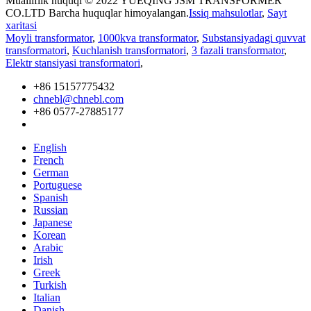
Mualliflik huquqi © 2022 YUEQING JSM TRANSFORMER
CO.LTD Barcha huquqlar himoyalangan.
Issiq mahsulotlar
,
Sayt
xaritasi
Moyli transformator
,
1000kva transformator
,
Substansiyadagi quvvat
transformatori
,
Kuchlanish transformatori
,
3 fazali transformator
,
Elektr stansiyasi transformatori
,
+86 15157775432
chnebl@chnebl.com
+86 0577-27885177
English
French
German
Portuguese
Spanish
Russian
Japanese
Korean
Arabic
Irish
Greek
Turkish
Italian
Danish