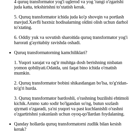
4 quruq transformator yog'i uglerod va yog 'rangi o'zgarishi
juda katta, tekshirishni to'xtatish kerak.
5. Quruq transformator ichida juda ko'p shovqin va portlash
mavjud.Xavfli baxtsiz hodisalarning oldini olish uchun darhol
to'xtating.
6. Oddiy yuk va sovutish sharoitida quruq transformator yog'i
harorati g'ayritabiiy ravishda oshadi.
Quruq transformatorning kamchiliklari?
1. Yuqori xarajat va og'ir muhitga dosh berishning nisbatan
yomon qobiliyati.Odatda, uni faqat bino ichida o'rnatish
mumkin.
2. Quruq transformator bobini shikastlangan bo'lsa, to'g'ridan-
to'g'ri hurda.
3. Quruq transformator bardoshli, o'rashning buzilishi ehtimoli
kichik.Ammo xato sodir bo'lgandan so'ng, butun sozlash
qiymati o'zgaradi, ya'ni yuqori va past kuchlanishli o'rashni
o'zgartirishni yakunlash uchun oyoq-qo'llardan foydalaning.
Qanday hollarda quruq transformatorni zudlik bilan kesish
kerak?