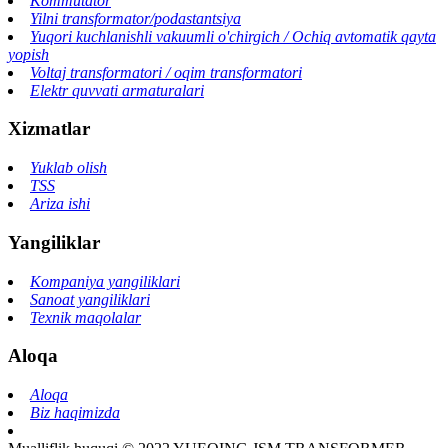
Kommutator
Yilni transformator/podastantsiya
Yuqori kuchlanishli vakuumli o'chirgich / Ochiq avtomatik qayta
yopish
Voltaj transformatori / oqim transformatori
Elektr quvvati armaturalari
Xizmatlar
Yuklab olish
TSS
Ariza ishi
Yangiliklar
Kompaniya yangiliklari
Sanoat yangiliklari
Texnik maqolalar
Aloqa
Aloqa
Biz haqimizda