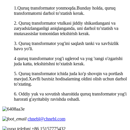
1.Quruq transformator yonmoqda.Bunday holda, quruq
transformatorni darhol to'xtatish kerak.
2. Quruq transformator vtulkasi jiddiy shikastlangani va
zaryadsizlanganligi aniqlanganda, uni darhol to'xtatish va
mutaxassislar tomonidan tekshirish kerak.
3. Quruq transformator yog'ini saqlash tanki va xavfsizlik
havo yo'li.
4 quruq transformator yog'i uglerod va yog 'rangi o'zgarishi
juda katta, tekshirishni to'xtatish kerak.
5. Quruq transformator ichida juda ko'p shovqin va portlash
mavjud.Xavfli baxtsiz hodisalarning oldini olish uchun darhol
to'xtating.
6. Oddiy yuk va sovutish sharoitida quruq transformator yog'i
harorati g'ayritabiiy ravishda oshadi.
chnebl@chnebl.com
+86 15157775432