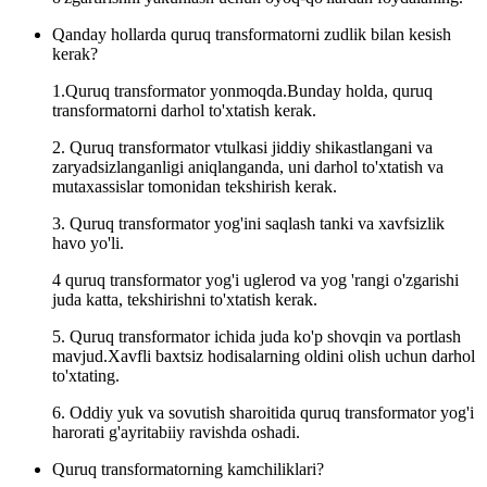
Qanday hollarda quruq transformatorni zudlik bilan kesish
kerak?
1.Quruq transformator yonmoqda.Bunday holda, quruq
transformatorni darhol to'xtatish kerak.
2. Quruq transformator vtulkasi jiddiy shikastlangani va
zaryadsizlanganligi aniqlanganda, uni darhol to'xtatish va
mutaxassislar tomonidan tekshirish kerak.
3. Quruq transformator yog'ini saqlash tanki va xavfsizlik
havo yo'li.
4 quruq transformator yog'i uglerod va yog 'rangi o'zgarishi
juda katta, tekshirishni to'xtatish kerak.
5. Quruq transformator ichida juda ko'p shovqin va portlash
mavjud.Xavfli baxtsiz hodisalarning oldini olish uchun darhol
to'xtating.
6. Oddiy yuk va sovutish sharoitida quruq transformator yog'i
harorati g'ayritabiiy ravishda oshadi.
Quruq transformatorning kamchiliklari?