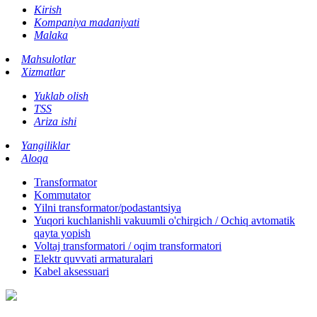
Kirish
Kompaniya madaniyati
Malaka
Mahsulotlar
Xizmatlar
Yuklab olish
TSS
Ariza ishi
Yangiliklar
Aloqa
Transformator
Kommutator
Yilni transformator/podastantsiya
Yuqori kuchlanishli vakuumli o'chirgich / Ochiq avtomatik
qayta yopish
Voltaj transformatori / oqim transformatori
Elektr quvvati armaturalari
Kabel aksessuari