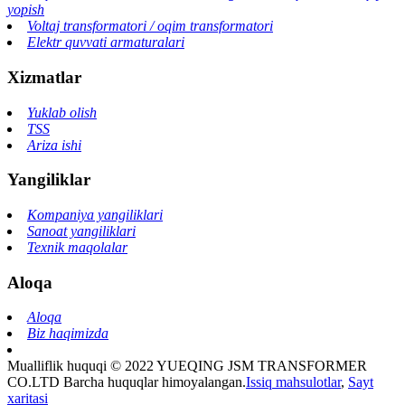
yopish
Voltaj transformatori / oqim transformatori
Elektr quvvati armaturalari
Xizmatlar
Yuklab olish
TSS
Ariza ishi
Yangiliklar
Kompaniya yangiliklari
Sanoat yangiliklari
Texnik maqolalar
Aloqa
Aloqa
Biz haqimizda
Mualliflik huquqi © 2022 YUEQING JSM TRANSFORMER
CO.LTD Barcha huquqlar himoyalangan.
Issiq mahsulotlar
,
Sayt
xaritasi