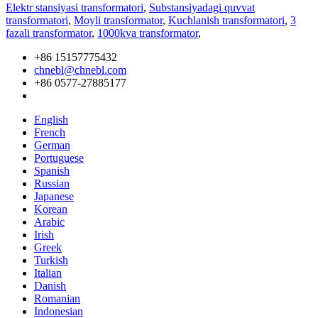
Elektr stansiyasi transformatori
,
Substansiyadagi quvvat
transformatori
,
Moyli transformator
,
Kuchlanish transformatori
,
3
fazali transformator
,
1000kva transformator
,
+86 15157775432
chnebl@chnebl.com
+86 0577-27885177
English
French
German
Portuguese
Spanish
Russian
Japanese
Korean
Arabic
Irish
Greek
Turkish
Italian
Danish
Romanian
Indonesian