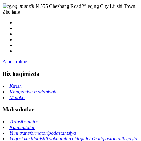
№555 Chezhang Road Yueqing City Liushi Town,
Zhejiang
Aloqa qiling
Biz haqimizda
Kirish
Kompaniya madaniyati
Malaka
Mahsulotlar
Transformator
Kommutator
Yilni transformator/podastantsiya
Yuqori kuchlanishli vakuumli o'chirgich / Ochiq avtomatik qayta