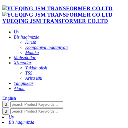
YUEQING JSM TRANSFORMER CO.LTD
Uy
Biz haqimizda
Kirish
Kompaniya madaniyati
Malaka
Mahsulotlar
Xizmatlar
Yuklab olish
TSS
Ariza ishi
Yangiliklar
Aloqa
English
Uy
Biz haqimizda