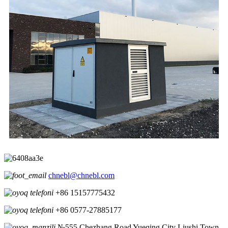
chnebl@chnebl.com
+86 15157775432
+86 0577-27885177
№555 Chezhang Road Yueqing City Liushi Town,