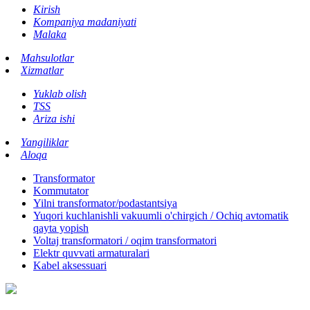
Kirish
Kompaniya madaniyati
Malaka
Mahsulotlar
Xizmatlar
Yuklab olish
TSS
Ariza ishi
Yangiliklar
Aloqa
Transformator
Kommutator
Yilni transformator/podastantsiya
Yuqori kuchlanishli vakuumli o'chirgich / Ochiq avtomatik
qayta yopish
Voltaj transformatori / oqim transformatori
Elektr quvvati armaturalari
Kabel aksessuari