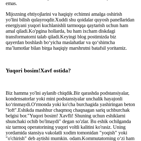
emas.
Mijozning ehtiyojlarini va haqiqiy echimni amalga oshirish
yo'lini bilish qulayroqdir.Xuddi shu qoidalar quyosh panellaridan
energiyani yuqori kuchlanishli tarmoqqa qaytarish uchun ham
amal qiladi.Ko'pgina hollarda, bu ham ixcham diskdagi
transformatorni talab qiladi.Keyingi blog postimizda biz
qayerdan boshlash bo‘yicha maslahatlar va qo‘shimcha
ma’lumotlar bilan birga haqiqiy marshrutni batafsil yoritamiz.
Yuqori bosim!Xavf ostida?
Biz hamma yo'lni aylanib chiqdik.Bir qarashda podstansiyalar,
kondensatorlar yoki mini podstansiyalar unchalik hayajonli
ko‘rinmaydi.O'rmonda yoki ko'cha burchagida yashiringan beton
"loft".Eshikda mashhur chaqmoq chaqnagan sariq uchburchak
belgisi bor."Yuqori bosim! Xavfli! Shuning uchun eshiklarni
shunchaki ochib bo'lmaydi" degan so'zlar. Bu eshik ochilganda
siz tarmoq operatorining yuqori voltli kalitini ko'rasiz. Uning
yordamida stansiya vakolatli xodim tomonidan "yoqish" yoki
"o'chirish" deb aytishi mumkin. odam.Kommutatorning oʻzi ham