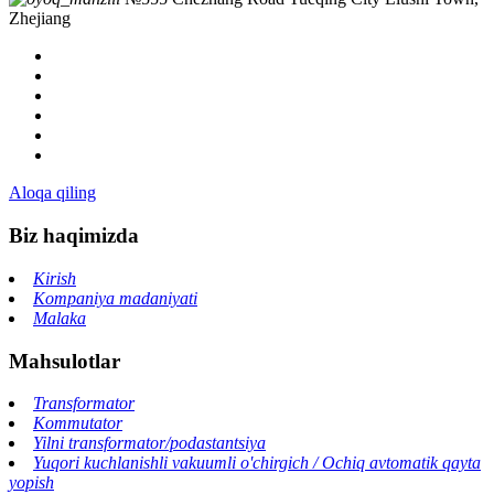
Zhejiang
Aloqa qiling
Biz haqimizda
Kirish
Kompaniya madaniyati
Malaka
Mahsulotlar
Transformator
Kommutator
Yilni transformator/podastantsiya
Yuqori kuchlanishli vakuumli o'chirgich / Ochiq avtomatik qayta
yopish