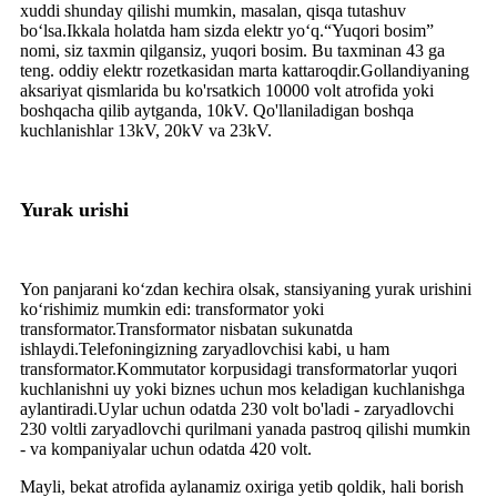
xuddi shunday qilishi mumkin, masalan, qisqa tutashuv
boʻlsa.Ikkala holatda ham sizda elektr yoʻq.“Yuqori bosim”
nomi, siz taxmin qilgansiz, yuqori bosim. Bu taxminan 43 ga
teng. oddiy elektr rozetkasidan marta kattaroqdir.Gollandiyaning
aksariyat qismlarida bu ko'rsatkich 10000 volt atrofida yoki
boshqacha qilib aytganda, 10kV. Qo'llaniladigan boshqa
kuchlanishlar 13kV, 20kV va 23kV.
Yurak urishi
Yon panjarani ko‘zdan kechira olsak, stansiyaning yurak urishini
ko‘rishimiz mumkin edi: transformator yoki
transformator.Transformator nisbatan sukunatda
ishlaydi.Telefoningizning zaryadlovchisi kabi, u ham
transformator.Kommutator korpusidagi transformatorlar yuqori
kuchlanishni uy yoki biznes uchun mos keladigan kuchlanishga
aylantiradi.Uylar uchun odatda 230 volt bo'ladi - zaryadlovchi
230 voltli zaryadlovchi qurilmani yanada pastroq qilishi mumkin
- va kompaniyalar uchun odatda 420 volt.
Mayli, bekat atrofida aylanamiz oxiriga yetib qoldik, hali borish