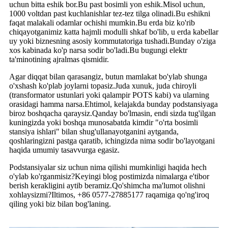
uchun bitta eshik bor.Bu past bosimli yon eshik.Misol uchun,
1000 voltdan past kuchlanishlar tez-tez tilga olinadi.Bu eshikni
faqat malakali odamlar ochishi mumkin.Bu erda biz ko'rib
chiqayotganimiz katta hajmli modulli shkaf bo'lib, u erda kabellar
uy yoki biznesning asosiy kommutatoriga tushadi.Bunday o'ziga
xos kabinada ko'p narsa sodir bo'ladi.Bu bugungi elektr
ta'minotining ajralmas qismidir.
Agar diqqat bilan qarasangiz, butun mamlakat bo'ylab shunga
o'xshash ko'plab joylarni topasiz.Juda xunuk, juda chiroyli
(transformator ustunlari yoki qalampir POTS kabi) va ularning
orasidagi hamma narsa.Ehtimol, kelajakda bunday podstansiyaga
biroz boshqacha qaraysiz.Qanday bo'lmasin, endi sizda tug'ilgan
kuningizda yoki boshqa munosabatda kimdir "o'rta bosimli
stansiya ishlari" bilan shug'ullanayotganini aytganda,
qoshlaringizni pastga qaratib, ichingizda nima sodir bo'layotgani
haqida umumiy tasavvurga egasiz.
Podstansiyalar siz uchun nima qilishi mumkinligi haqida hech
o'ylab ko'rganmisiz?Keyingi blog postimizda nimalarga e'tibor
berish kerakligini aytib beramiz.Qo'shimcha ma'lumot olishni
xohlaysizmi?Iltimos, +86 0577-27885177 raqamiga qo'ng'iroq
qiling yoki biz bilan bog'laning.