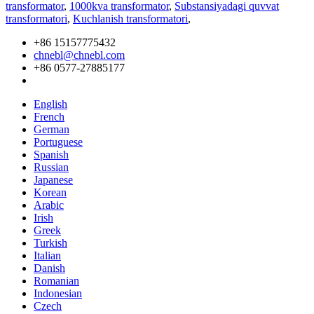
transformator
,
1000kva transformator
,
Substansiyadagi quvvat
transformatori
,
Kuchlanish transformatori
,
+86 15157775432
chnebl@chnebl.com
+86 0577-27885177
English
French
German
Portuguese
Spanish
Russian
Japanese
Korean
Arabic
Irish
Greek
Turkish
Italian
Danish
Romanian
Indonesian
Czech