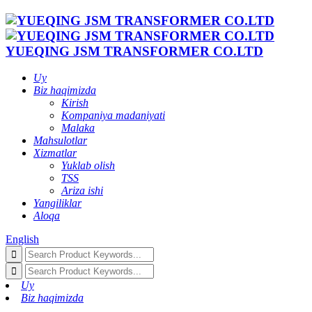
YUEQING JSM TRANSFORMER CO.LTD
Uy
Biz haqimizda
Kirish
Kompaniya madaniyati
Malaka
Mahsulotlar
Xizmatlar
Yuklab olish
TSS
Ariza ishi
Yangiliklar
Aloqa
English
Uy
Biz haqimizda