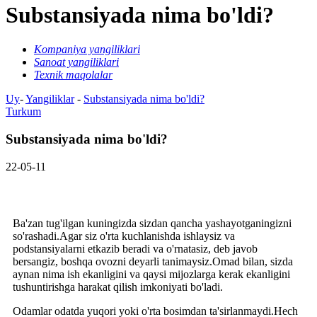
Substansiyada nima bo'ldi?
Kompaniya yangiliklari
Sanoat yangiliklari
Texnik maqolalar
Uy
-
Yangiliklar
-
Substansiyada nima bo'ldi?
Turkum
Substansiyada nima bo'ldi?
22-05-11
Ba'zan tug'ilgan kuningizda sizdan qancha yashayotganingizni
so'rashadi.Agar siz o'rta kuchlanishda ishlaysiz va
podstansiyalarni etkazib beradi va o'rnatasiz, deb javob
bersangiz, boshqa ovozni deyarli tanimaysiz.Omad bilan, sizda
aynan nima ish ekanligini va qaysi mijozlarga kerak ekanligini
tushuntirishga harakat qilish imkoniyati bo'ladi.
Odamlar odatda yuqori yoki o'rta bosimdan ta'sirlanmaydi.Hech