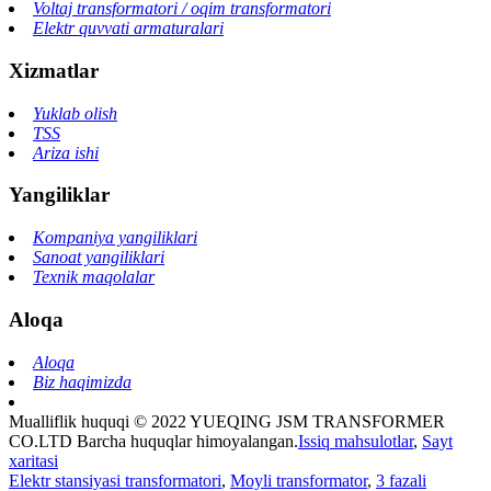
Voltaj transformatori / oqim transformatori
Elektr quvvati armaturalari
Xizmatlar
Yuklab olish
TSS
Ariza ishi
Yangiliklar
Kompaniya yangiliklari
Sanoat yangiliklari
Texnik maqolalar
Aloqa
Aloqa
Biz haqimizda
Mualliflik huquqi © 2022 YUEQING JSM TRANSFORMER
CO.LTD Barcha huquqlar himoyalangan.
Issiq mahsulotlar
,
Sayt
xaritasi
Elektr stansiyasi transformatori
,
Moyli transformator
,
3 fazali