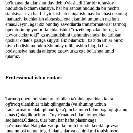
bo'lmaganda ular shunday deb o'ylashadi.Har bir turar-joy
hududida ixcham stansiya, har bir sanoat hududida bir nechta
stantsiyalar va har bir yirik ishlab chiqarish maydonchasi o'zining
markaziy kuchlanish aloqasiga ega ekanligi umuman ma'lum
emas.Keyin, agar siz bunday zavodlarda transformatorlar tarmoq
operatorining yuqori kuchlanishini "rozetkangizdan bir og'iz
tayyor elektr toki" ga aylantirishini tushuntirsangiz, ko'tarilgan
qoshlar odatda pastga siljiydi.Biz bilamizki, ba'zida ishlar biroz
qiyin bo'lishi mumkin.Shunday qilib, ushbu blogda biz
podstansiya haqida aniqroq tasavvurga ega bo'lishga umid
qilamiz.
Professional ish o'rinlari
Tarmoq operatori standartlari bilan ta'minlanganidan ko'ra
og'irroq ulanishlar talab qilinganda (va shuning uchun
transformator talab qilinadi), ko'pincha nima bilan bog'liqligi aniq
emas.Qulaylik uchun u "uy o'rnatuvchilar" tomonidan
saqlanadi.Odatda, ular buni har hafta plastinkaga
qo'ymaydilar.Natijalar yaqqol ko'rinib turibdi: kerakli quvvat
muammosi uchun to'g'ri ulanishlar va echimlarni topish oson