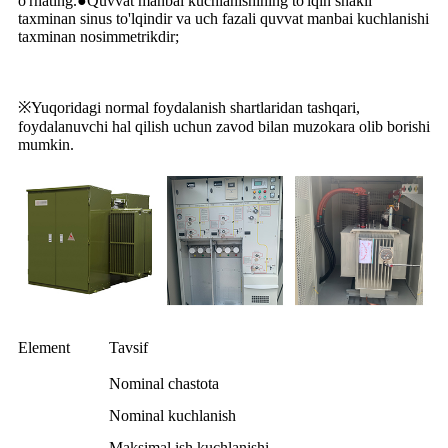
o'rnating.●Quvvat manbai kuchlanishining to'lqin shakli
taxminan sinus to'lqindir va uch fazali quvvat manbai kuchlanishi
taxminan nosimmetrikdir;
※Yuqoridagi normal foydalanish shartlaridan tashqari,
foydalanuvchi hal qilish uchun zavod bilan muzokara olib borishi
mumkin.
Element
Tavsif
Nominal chastota
Nominal kuchlanish
Maksimal ish kuchlanishi