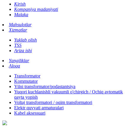
Kirish
Kompaniya madaniyati
Malaka
Mahsulotlar
Xizmatlar
Yuklab olish
TSS
Ariza ishi
Yangiliklar
Aloqa
Transformator
Kommutator
Yilni transformator/podastantsiya
Yuqori kuchlanishli vakuumli o'chirgich / Ochiq avtomatik
qayta yopish
Voltaj transformatori / oqim transformatori
Elektr quvvati armaturalari
Kabel aksessuari