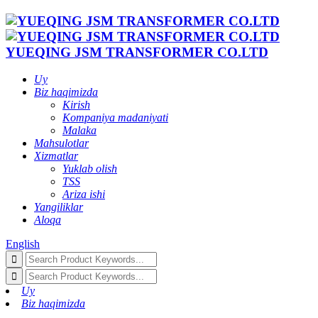
YUEQING JSM TRANSFORMER CO.LTD
Uy
Biz haqimizda
Kirish
Kompaniya madaniyati
Malaka
Mahsulotlar
Xizmatlar
Yuklab olish
TSS
Ariza ishi
Yangiliklar
Aloqa
English
Uy
Biz haqimizda