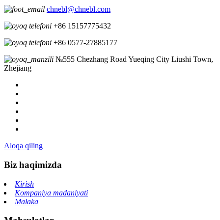
chnebl@chnebl.com
+86 15157775432
+86 0577-27885177
№555 Chezhang Road Yueqing City Liushi Town,
Zhejiang
Aloqa qiling
Biz haqimizda
Kirish
Kompaniya madaniyati
Malaka