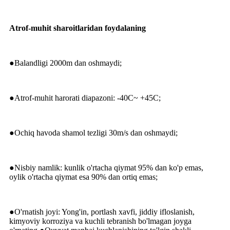
Atrof-muhit sharoitlaridan foydalaning
●Balandligi 2000m dan oshmaydi;
●Atrof-muhit harorati diapazoni: -40C~ +45C;
●Ochiq havoda shamol tezligi 30m/s dan oshmaydi;
●Nisbiy namlik: kunlik o'rtacha qiymat 95% dan ko'p emas,
oylik o'rtacha qiymat esa 90% dan ortiq emas;
●O'rnatish joyi: Yong'in, portlash xavfi, jiddiy ifloslanish,
kimyoviy korroziya va kuchli tebranish bo'lmagan joyga