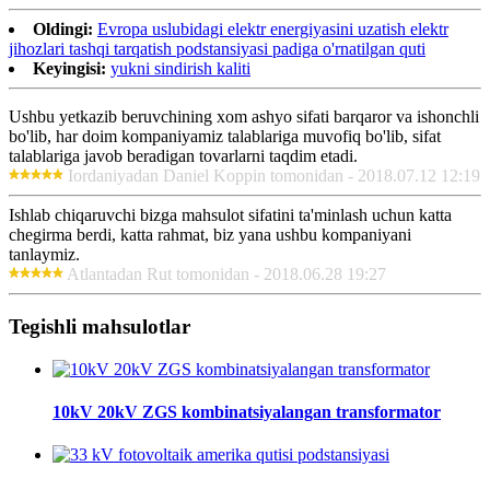
Oldingi:
Evropa uslubidagi elektr energiyasini uzatish elektr
jihozlari tashqi tarqatish podstansiyasi padiga o'rnatilgan quti
Keyingisi:
yukni sindirish kaliti
Ushbu yetkazib beruvchining xom ashyo sifati barqaror va ishonchli
bo'lib, har doim kompaniyamiz talablariga muvofiq bo'lib, sifat
talablariga javob beradigan tovarlarni taqdim etadi.
Iordaniyadan Daniel Koppin tomonidan - 2018.07.12 12:19
Ishlab chiqaruvchi bizga mahsulot sifatini ta'minlash uchun katta
chegirma berdi, katta rahmat, biz yana ushbu kompaniyani
tanlaymiz.
Atlantadan Rut tomonidan - 2018.06.28 19:27
Tegishli mahsulotlar
10kV 20kV ZGS kombinatsiyalangan transformator