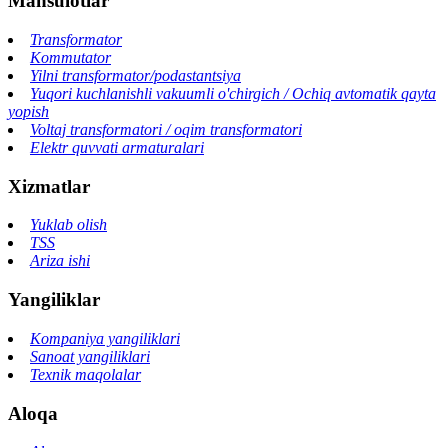
Mahsulotlar
Transformator
Kommutator
Yilni transformator/podastantsiya
Yuqori kuchlanishli vakuumli o'chirgich / Ochiq avtomatik qayta
yopish
Voltaj transformatori / oqim transformatori
Elektr quvvati armaturalari
Xizmatlar
Yuklab olish
TSS
Ariza ishi
Yangiliklar
Kompaniya yangiliklari
Sanoat yangiliklari
Texnik maqolalar
Aloqa