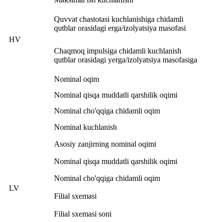
Quvvat chastotasi kuchlanishiga chidamli
qutblar orasidagi erga/izolyatsiya masofasi
HV
Chaqmoq impulsiga chidamli kuchlanish
qutblar orasidagi yerga/izolyatsiya masofasiga
Nominal oqim
Nominal qisqa muddatli qarshilik oqimi
Nominal cho'qqiga chidamli oqim
Nominal kuchlanish
Asosiy zanjirning nominal oqimi
Nominal qisqa muddatli qarshilik oqimi
Nominal cho'qqiga chidamli oqim
LV
Filial sxemasi
Filial sxemasi soni