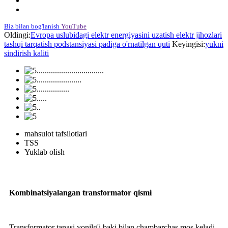
Biz bilan bog'lanish
YouTube
Oldingi:
Evropa uslubidagi elektr energiyasini uzatish elektr jihozlari
tashqi tarqatish podstansiyasi padiga o'rnatilgan quti
Keyingisi:
yukni
sindirish kaliti
mahsulot tafsilotlari
TSS
Yuklab olish
Kombinatsiyalangan transformator qismi
Transformator tanasi yonilg'i baki bilan chambarchas mos keladi