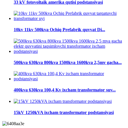
33 kV fotovoltaik amerika qutisi podstansiyasi
10kv 11kv 500kva Ochiq Prefabrik quvvat Di...
500kva 630kva 800kva 1500kva 1600kva 2,5mv gacha...
400kva 630kva 100,4 Kv ixcham transformator suv...
15kV 1250kVA ixcham transformator podstansiyasi