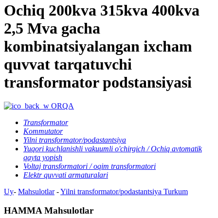
Ochiq 200kva 315kva 400kva
2,5 Mva gacha
kombinatsiyalangan ixcham
quvvat tarqatuvchi
transformator podstansiyasi
ORQA
Transformator
Kommutator
Yilni transformator/podastantsiya
Yuqori kuchlanishli vakuumli o'chirgich / Ochiq avtomatik
qayta yopish
Voltaj transformatori / oqim transformatori
Elektr quvvati armaturalari
Uy
-
Mahsulotlar
-
Yilni transformator/podastantsiya
Turkum
HAMMA Mahsulotlar