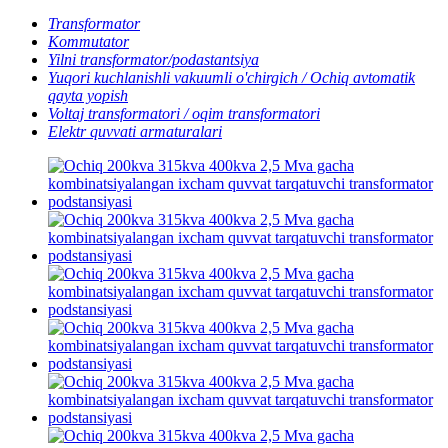
Transformator
Kommutator
Yilni transformator/podastantsiya
Yuqori kuchlanishli vakuumli o'chirgich / Ochiq avtomatik
qayta yopish
Voltaj transformatori / oqim transformatori
Elektr quvvati armaturalari