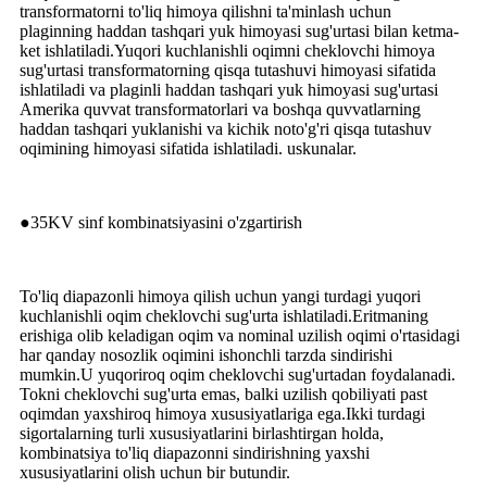
transformatorni to'liq himoya qilishni ta'minlash uchun
plaginning haddan tashqari yuk himoyasi sug'urtasi bilan ketma-
ket ishlatiladi.Yuqori kuchlanishli oqimni cheklovchi himoya
sug'urtasi transformatorning qisqa tutashuvi himoyasi sifatida
ishlatiladi va plaginli haddan tashqari yuk himoyasi sug'urtasi
Amerika quvvat transformatorlari va boshqa quvvatlarning
haddan tashqari yuklanishi va kichik noto'g'ri qisqa tutashuv
oqimining himoyasi sifatida ishlatiladi. uskunalar.
●35KV sinf kombinatsiyasini o'zgartirish
To'liq diapazonli himoya qilish uchun yangi turdagi yuqori
kuchlanishli oqim cheklovchi sug'urta ishlatiladi.Eritmaning
erishiga olib keladigan oqim va nominal uzilish oqimi o'rtasidagi
har qanday nosozlik oqimini ishonchli tarzda sindirishi
mumkin.U yuqoriroq oqim cheklovchi sug'urtadan foydalanadi.
Tokni cheklovchi sug'urta emas, balki uzilish qobiliyati past
oqimdan yaxshiroq himoya xususiyatlariga ega.Ikki turdagi
sigortalarning turli xususiyatlarini birlashtirgan holda,
kombinatsiya to'liq diapazonni sindirishning yaxshi
xususiyatlarini olish uchun bir butundir.