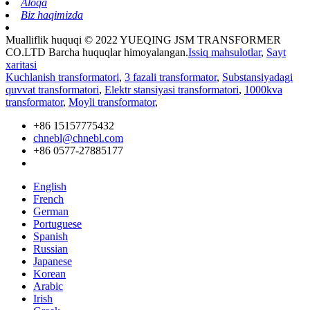
Aloqa
Biz haqimizda
Mualliflik huquqi © 2022 YUEQING JSM TRANSFORMER
CO.LTD Barcha huquqlar himoyalangan.
Issiq mahsulotlar
,
Sayt
xaritasi
Kuchlanish transformatori
,
3 fazali transformator
,
Substansiyadagi
quvvat transformatori
,
Elektr stansiyasi transformatori
,
1000kva
transformator
,
Moyli transformator
,
+86 15157775432
chnebl@chnebl.com
+86 0577-27885177
English
French
German
Portuguese
Spanish
Russian
Japanese
Korean
Arabic
Irish