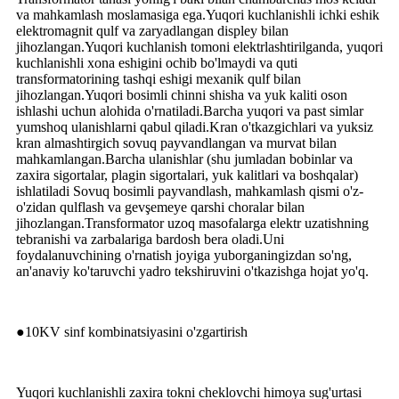
va mahkamlash moslamasiga ega.Yuqori kuchlanishli ichki eshik
elektromagnit qulf va zaryadlangan displey bilan
jihozlangan.Yuqori kuchlanish tomoni elektrlashtirilganda, yuqori
kuchlanishli xona eshigini ochib bo'lmaydi va quti
transformatorining tashqi eshigi mexanik qulf bilan
jihozlangan.Yuqori bosimli chinni shisha va yuk kaliti oson
ishlashi uchun alohida o'rnatiladi.Barcha yuqori va past simlar
yumshoq ulanishlarni qabul qiladi.Kran o'tkazgichlari va yuksiz
kran almashtirgich sovuq payvandlangan va murvat bilan
mahkamlangan.Barcha ulanishlar (shu jumladan bobinlar va
zaxira sigortalar, plagin sigortalari, yuk kalitlari va boshqalar)
ishlatiladi Sovuq bosimli payvandlash, mahkamlash qismi o'z-
o'zidan qulflash va gevşemeye qarshi choralar bilan
jihozlangan.Transformator uzoq masofalarga elektr uzatishning
tebranishi va zarbalariga bardosh bera oladi.Uni
foydalanuvchining o'rnatish joyiga yuborganingizdan so'ng,
an'anaviy ko'taruvchi yadro tekshiruvini o'tkazishga hojat yo'q.
●10KV sinf kombinatsiyasini o'zgartirish
Yuqori kuchlanishli zaxira tokni cheklovchi himoya sug'urtasi