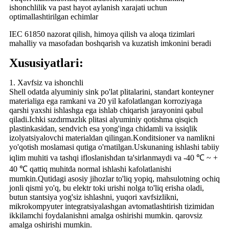
ishonchlilik va past hayot aylanish xarajati uchun
optimallashtirilgan echimlar
IEC 61850 nazorat qilish, himoya qilish va aloqa tizimlari
mahalliy va masofadan boshqarish va kuzatish imkonini beradi
Xususiyatlari:
1. Xavfsiz va ishonchli
Shell odatda alyuminiy sink po'lat plitalarini, standart konteyner
materialiga ega ramkani va 20 yil kafolatlangan korroziyaga
qarshi yaxshi ishlashga ega ishlab chiqarish jarayonini qabul
qiladi.Ichki sızdırmazlık plitasi alyuminiy qotishma qisqich
plastinkasidan, sendvich esa yong'inga chidamli va issiqlik
izolyatsiyalovchi materialdan qilingan.Konditsioner va namlikni
yo'qotish moslamasi qutiga o'rnatilgan.Uskunaning ishlashi tabiiy
iqlim muhiti va tashqi ifloslanishdan ta'sirlanmaydi va -40 ℃ ~ +
40 ℃ qattiq muhitda normal ishlashi kafolatlanishi
mumkin.Qutidagi asosiy jihozlar to'liq yopiq, mahsulotning ochiq
jonli qismi yo'q, bu elektr toki urishi nolga to'liq erisha oladi,
butun stantsiya yog'siz ishlashni, yuqori xavfsizlikni,
mikrokompyuter integratsiyalashgan avtomatlashtirish tizimidan
ikkilamchi foydalanishni amalga oshirishi mumkin. qarovsiz
amalga oshirishi mumkin.