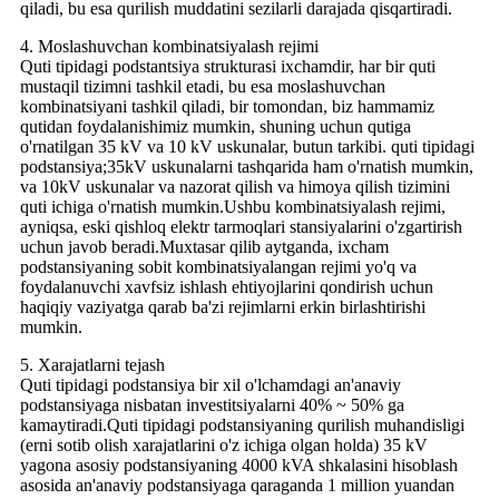
qiladi, bu esa qurilish muddatini sezilarli darajada qisqartiradi.
4. Moslashuvchan kombinatsiyalash rejimi
Quti tipidagi podstantsiya strukturasi ixchamdir, har bir quti
mustaqil tizimni tashkil etadi, bu esa moslashuvchan
kombinatsiyani tashkil qiladi, bir tomondan, biz hammamiz
qutidan foydalanishimiz mumkin, shuning uchun qutiga
o'rnatilgan 35 kV va 10 kV uskunalar, butun tarkibi. quti tipidagi
podstansiya;35kV uskunalarni tashqarida ham o'rnatish mumkin,
va 10kV uskunalar va nazorat qilish va himoya qilish tizimini
quti ichiga o'rnatish mumkin.Ushbu kombinatsiyalash rejimi,
ayniqsa, eski qishloq elektr tarmoqlari stansiyalarini o'zgartirish
uchun javob beradi.Muxtasar qilib aytganda, ixcham
podstansiyaning sobit kombinatsiyalangan rejimi yo'q va
foydalanuvchi xavfsiz ishlash ehtiyojlarini qondirish uchun
haqiqiy vaziyatga qarab ba'zi rejimlarni erkin birlashtirishi
mumkin.
5. Xarajatlarni tejash
Quti tipidagi podstansiya bir xil o'lchamdagi an'anaviy
podstansiyaga nisbatan investitsiyalarni 40% ~ 50% ga
kamaytiradi.Quti tipidagi podstansiyaning qurilish muhandisligi
(erni sotib olish xarajatlarini o'z ichiga olgan holda) 35 kV
yagona asosiy podstansiyaning 4000 kVA shkalasini hisoblash
asosida an'anaviy podstansiyaga qaraganda 1 million yuandan