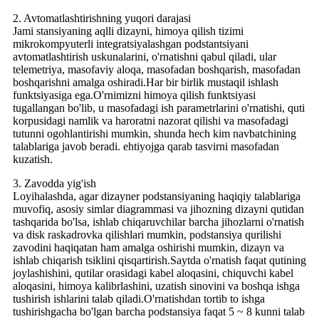
2. Avtomatlashtirishning yuqori darajasi
Jami stansiyaning aqlli dizayni, himoya qilish tizimi
mikrokompyuterli integratsiyalashgan podstantsiyani
avtomatlashtirish uskunalarini, o'rnatishni qabul qiladi, ular
telemetriya, masofaviy aloqa, masofadan boshqarish, masofadan
boshqarishni amalga oshiradi.Har bir birlik mustaqil ishlash
funktsiyasiga ega.O'rnimizni himoya qilish funktsiyasi
tugallangan bo'lib, u masofadagi ish parametrlarini o'rnatishi, quti
korpusidagi namlik va haroratni nazorat qilishi va masofadagi
tutunni ogohlantirishi mumkin, shunda hech kim navbatchining
talablariga javob beradi. ehtiyojga qarab tasvirni masofadan
kuzatish.
3. Zavodda yig'ish
Loyihalashda, agar dizayner podstansiyaning haqiqiy talablariga
muvofiq, asosiy simlar diagrammasi va jihozning dizayni qutidan
tashqarida bo'lsa, ishlab chiqaruvchilar barcha jihozlarni o'rnatish
va disk raskadrovka qilishlari mumkin, podstansiya qurilishi
zavodini haqiqatan ham amalga oshirishi mumkin, dizayn va
ishlab chiqarish tsiklini qisqartirish.Saytda o'rnatish faqat qutining
joylashishini, qutilar orasidagi kabel aloqasini, chiquvchi kabel
aloqasini, himoya kalibrlashini, uzatish sinovini va boshqa ishga
tushirish ishlarini talab qiladi.O'rnatishdan tortib to ishga
tushirishgacha bo'lgan barcha podstansiya faqat 5 ~ 8 kunni talab