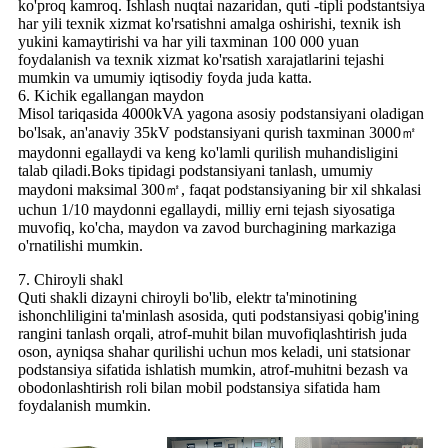
ko'proq kamroq. Ishlash nuqtai nazaridan, quti -tipli podstantsiya
har yili texnik xizmat ko'rsatishni amalga oshirishi, texnik ish
yukini kamaytirishi va har yili taxminan 100 000 yuan
foydalanish va texnik xizmat ko'rsatish xarajatlarini tejashi
mumkin va umumiy iqtisodiy foyda juda katta.
6. Kichik egallangan maydon
Misol tariqasida 4000kVA yagona asosiy podstansiyani oladigan
bo'lsak, an'anaviy 35kV podstansiyani qurish taxminan 3000㎡
maydonni egallaydi va keng ko'lamli qurilish muhandisligini
talab qiladi.Boks tipidagi podstansiyani tanlash, umumiy
maydoni maksimal 300㎡, faqat podstansiyaning bir xil shkalasi
uchun 1/10 maydonni egallaydi, milliy erni tejash siyosatiga
muvofiq, ko'cha, maydon va zavod burchagining markaziga
o'rnatilishi mumkin.
7. Chiroyli shakl
Quti shakli dizayni chiroyli bo'lib, elektr ta'minotining
ishonchliligini ta'minlash asosida, quti podstansiyasi qobig'ining
rangini tanlash orqali, atrof-muhit bilan muvofiqlashtirish juda
oson, ayniqsa shahar qurilishi uchun mos keladi, uni statsionar
podstansiya sifatida ishlatish mumkin, atrof-muhitni bezash va
obodonlashtirish roli bilan mobil podstansiya sifatida ham
foydalanish mumkin.