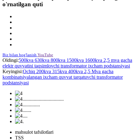
o'rnatilgan quti
Biz bilan bog'lanish
YouTube
Oldingi:
500kva 630kva 800kva 1500kva 1600kva 2,5 mva gacha
elektr quvvatini taqsimlovchi transformator ixcham podstansiyasi
Keyingisi:
Ochiq 200kva 315kva 400kva 2,5 Mva gacha
kombinatsiyalangan ixcham quvvat tarqatuvchi transformator
podstansiyasi
mahsulot tafsilotlari
TSS