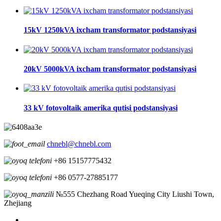
15kV 1250kVA ixcham transformator podstansiyasi
20kV 5000kVA ixcham transformator podstansiyasi
33 kV fotovoltaik amerika qutisi podstansiyasi
chnebl@chnebl.com
+86 15157775432
+86 0577-27885177
№555 Chezhang Road Yueqing City Liushi Town,
Zhejiang