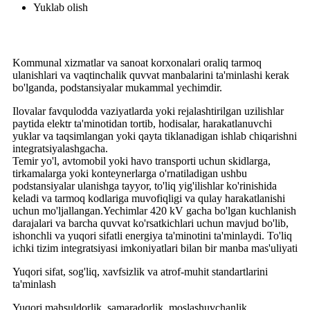
Yuklab olish
Kommunal xizmatlar va sanoat korxonalari oraliq tarmoq
ulanishlari va vaqtinchalik quvvat manbalarini ta'minlashi kerak
bo'lganda, podstansiyalar mukammal yechimdir.
Ilovalar favqulodda vaziyatlarda yoki rejalashtirilgan uzilishlar
paytida elektr ta'minotidan tortib, hodisalar, harakatlanuvchi
yuklar va taqsimlangan yoki qayta tiklanadigan ishlab chiqarishni
integratsiyalashgacha.
Temir yo'l, avtomobil yoki havo transporti uchun skidlarga,
tirkamalarga yoki konteynerlarga o'rnatiladigan ushbu
podstansiyalar ulanishga tayyor, to'liq yig'ilishlar ko'rinishida
keladi va tarmoq kodlariga muvofiqligi va qulay harakatlanishi
uchun mo'ljallangan.Yechimlar 420 kV gacha bo'lgan kuchlanish
darajalari va barcha quvvat ko'rsatkichlari uchun mavjud bo'lib,
ishonchli va yuqori sifatli energiya ta'minotini ta'minlaydi. To'liq
ichki tizim integratsiyasi imkoniyatlari bilan bir manba mas'uliyati
Yuqori sifat, sog'liq, xavfsizlik va atrof-muhit standartlarini
ta'minlash
Yuqori mahsuldorlik, samaradorlik, moslashuvchanlik,