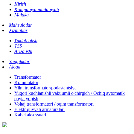
Kirish
Kompaniya madaniyati
Malaka
Mahsulotlar
Xizmatlar
Yuklab olish
TSS
Ariza ishi
Yangiliklar
Aloqa
Transformator
Kommutator
Yilni transformator/podastantsiya
Yuqori kuchlanishli vakuumli o'chirgich / Ochiq avtomatik
qayta yopish
Voltaj transformatori / oqim transformatori
Elektr quvvati armaturalari
Kabel aksessuari