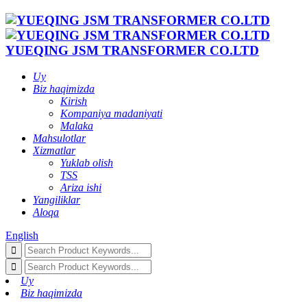
YUEQING JSM TRANSFORMER CO.LTD
Uy
Biz haqimizda
Kirish
Kompaniya madaniyati
Malaka
Mahsulotlar
Xizmatlar
Yuklab olish
TSS
Ariza ishi
Yangiliklar
Aloqa
English
Uy
Biz haqimizda