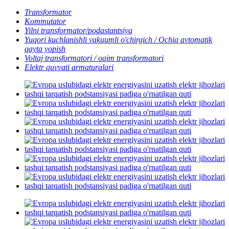
Transformator
Kommutator
Yilni transformator/podastantsiya
Yuqori kuchlanishli vakuumli o'chirgich / Ochiq avtomatik
qayta yopish
Voltaj transformatori / oqim transformatori
Elektr quvvati armaturalari