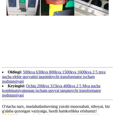
Oldingi:
500kva 630kva 800kva 1500kva 1600kva 2,5 mva
gacha elektr quvvatini taqsimlovchi transformator ixcham
podstansiyasi
Keyingisi:
Ochiq 200kva 315kva 400kva 2,5 Mva gacha
kombinatsiyalangan ixcham quvvat tarqatuvchi transformator
podstansiyasi
O'rtacha narx, maslahatlashuvning yaxshi munosabati, nihoyat, biz
g'alaba qozongan vaziyatga, baxtli hamkorlikka erishamiz!