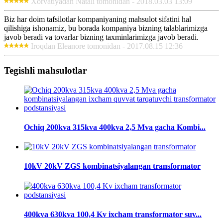
Xorvatiyadan Natali tomonidan - 2018.03.03 13:09
Biz har doim tafsilotlar kompaniyaning mahsulot sifatini hal
qilishiga ishonamiz, bu borada kompaniya bizning talablarimizga
javob beradi va tovarlar bizning taxminlarimizga javob beradi.
Iroqdan Eleanore tomonidan - 2017.08.15 12:36
Tegishli mahsulotlar
Ochiq 200kva 315kva 400kva 2,5 Mva gacha Kombi...
10kV 20kV ZGS kombinatsiyalangan transformator
400kva 630kva 100,4 Kv ixcham transformator suv...