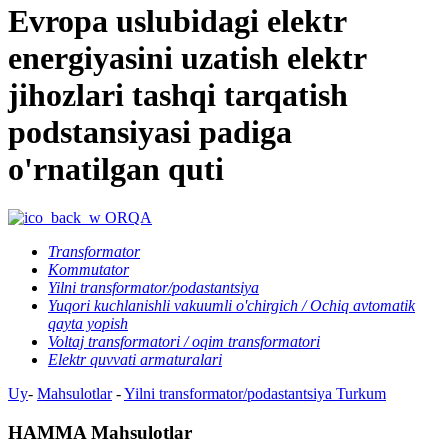
Evropa uslubidagi elektr
energiyasini uzatish elektr
jihozlari tashqi tarqatish
podstansiyasi padiga
o'rnatilgan quti
ORQA
Transformator
Kommutator
Yilni transformator/podastantsiya
Yuqori kuchlanishli vakuumli o'chirgich / Ochiq avtomatik
qayta yopish
Voltaj transformatori / oqim transformatori
Elektr quvvati armaturalari
Uy
-
Mahsulotlar
-
Yilni transformator/podastantsiya
Turkum
HAMMA Mahsulotlar