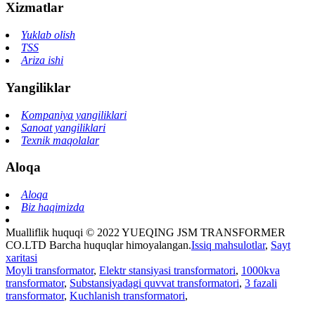
Xizmatlar
Yuklab olish
TSS
Ariza ishi
Yangiliklar
Kompaniya yangiliklari
Sanoat yangiliklari
Texnik maqolalar
Aloqa
Aloqa
Biz haqimizda
Mualliflik huquqi © 2022 YUEQING JSM TRANSFORMER
CO.LTD Barcha huquqlar himoyalangan.
Issiq mahsulotlar
,
Sayt
xaritasi
Moyli transformator
,
Elektr stansiyasi transformatori
,
1000kva
transformator
,
Substansiyadagi quvvat transformatori
,
3 fazali
transformator
,
Kuchlanish transformatori
,