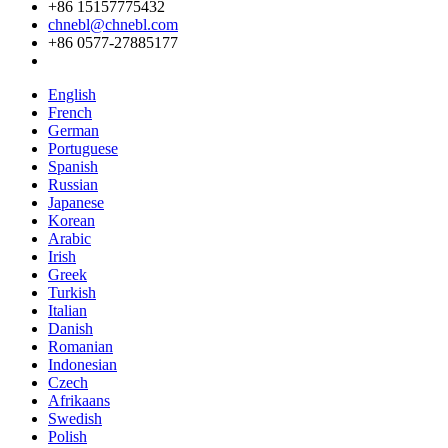
+86 15157775432
chnebl@chnebl.com
+86 0577-27885177
English
French
German
Portuguese
Spanish
Russian
Japanese
Korean
Arabic
Irish
Greek
Turkish
Italian
Danish
Romanian
Indonesian
Czech
Afrikaans
Swedish
Polish