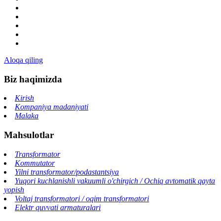
Aloqa qiling
Biz haqimizda
Kirish
Kompaniya madaniyati
Malaka
Mahsulotlar
Transformator
Kommutator
Yilni transformator/podastantsiya
Yuqori kuchlanishli vakuumli o'chirgich / Ochiq avtomatik qayta
yopish
Voltaj transformatori / oqim transformatori
Elektr quvvati armaturalari