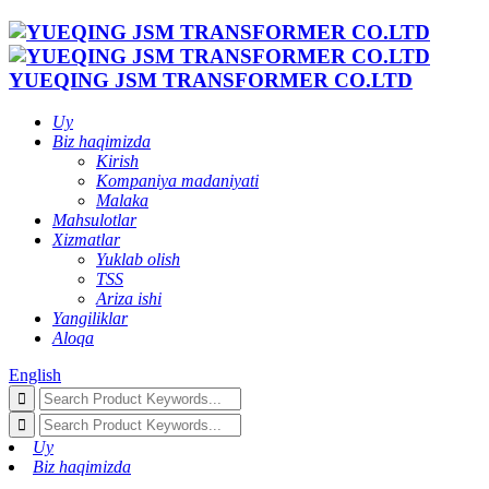
YUEQING JSM TRANSFORMER CO.LTD
Uy
Biz haqimizda
Kirish
Kompaniya madaniyati
Malaka
Mahsulotlar
Xizmatlar
Yuklab olish
TSS
Ariza ishi
Yangiliklar
Aloqa
English
Uy
Biz haqimizda