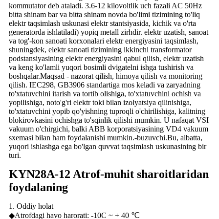
kommutator deb ataladi. 3.6-12 kilovoltlik uch fazali AC 50Hz
bitta shinam bar va bitta shinam novda bo'limi tizimining to'liq
elektr taqsimlash uskunasi elektr stantsiyasida, kichik va o'rta
generatorda ishlatiladi) yopiq metall zirhdir. elektr uzatish, sanoat
va tog'-kon sanoati korxonalari elektr energiyasini taqsimlash,
shuningdek, elektr sanoati tizimining ikkinchi transformator
podstansiyasining elektr energiyasini qabul qilish, elektr uzatish
va keng ko'lamli yuqori bosimli dvigatelni ishga tushirish va
boshqalar.Maqsad - nazorat qilish, himoya qilish va monitoring
qilish. IEC298, GB3906 standartiga mos keladi va zaryadning
to'xtatuvchini itarish va tortib olishiga, to'xtatuvchini ochish va
yopilishiga, noto'g'ri elektr toki bilan izolyatsiya qilinishiga,
to'xtatuvchini yopib qo'yishning tuproqli o'chirilishiga, kalitning
blokirovkasini ochishga to'sqinlik qilishi mumkin. U nafaqat VSI
vakuum o'chirgichi, balki ABB korporatsiyasining VD4 vakuum
sxemasi bilan ham foydalanishi mumkin.-buzuvchi.Bu, albatta,
yuqori ishlashga ega bo'lgan quvvat taqsimlash uskunasining bir
turi.
KYN28A-12 Atrof-muhit sharoitlaridan
foydalaning
1. Oddiy holat
◆Atrofdagi havo harorati: -10C ~ + 40 ℃