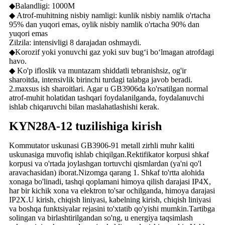
◆Balandligi: 1000M
◆ Atrof-muhitning nisbiy namligi: kunlik nisbiy namlik o'rtacha
95% dan yuqori emas, oylik nisbiy namlik o'rtacha 90% dan
yuqori emas
Zilzila: intensivligi 8 darajadan oshmaydi.
◆Korozif yoki yonuvchi gaz yoki suv bugʻi boʻlmagan atrofdagi
havo.
◆ Ko'p ifloslik va muntazam shiddatli tebranishsiz, og'ir
sharoitda, intensivlik birinchi turdagi talabga javob beradi.
2.maxsus ish sharoitlari. Agar u GB3906da ko'rsatilgan normal
atrof-muhit holatidan tashqari foydalanilganda, foydalanuvchi
ishlab chiqaruvchi bilan maslahatlashishi kerak.
KYN28A-12 tuzilishiga kirish
Kommutator uskunasi GB3906-91 metall zirhli muhr kaliti
uskunasiga muvofiq ishlab chiqilgan.Rektifikator korpusi shkaf
korpusi va o'rtada joylashgan tortuvchi qismlardan (ya'ni qo'l
aravachasidan) iborat.Nizomga qarang 1. Shkaf to'rtta alohida
xonaga bo'linadi, tashqi qoplamani himoya qilish darajasi IP4X,
har bir kichik xona va elektron to'sar ochilganda, himoya darajasi
IP2X.U kirish, chiqish liniyasi, kabelning kirish, chiqish liniyasi
va boshqa funktsiyalar rejasini to'xtatib qo'yishi mumkin.Tartibga
solingan va birlashtirilgandan so'ng, u energiya taqsimlash