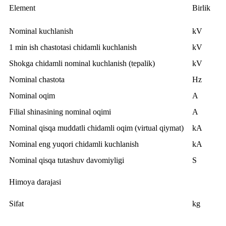
Element
Birlik
Nominal kuchlanish
kV
1 min ish chastotasi chidamli kuchlanish
kV
Shokga chidamli nominal kuchlanish (tepalik)
kV
Nominal chastota
Hz
Nominal oqim
A
Filial shinasining nominal oqimi
A
Nominal qisqa muddatli chidamli oqim (virtual qiymat)
kA
Nominal eng yuqori chidamli kuchlanish
kA
Nominal qisqa tutashuv davomiyligi
S
Himoya darajasi
Sifat
kg