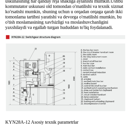
uskunasining har qanday reja shakliga aylanishi mumkin.Ushbu
kommutator uskunasi old tomondan o'rnatilishi va texnik xizmat
ko'rsatishi mumkin, shuning uchun u orqadan orqaga qarab ikki
tomonlama tartibni yaratishi va devorga o'rnatilishi mumkin, bu
o'tish moslamasining xavfsizligi va moslashuvchanligini
yaxshilaydi va egallab turgan hududdan to'liq foydalanadi.
KYN28A-12 Asosiy texnik parametrlar