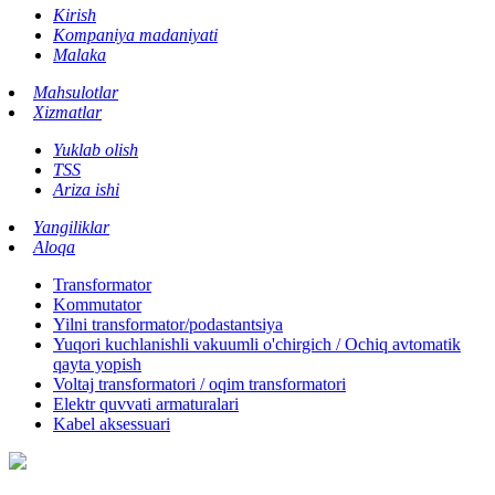
Kirish
Kompaniya madaniyati
Malaka
Mahsulotlar
Xizmatlar
Yuklab olish
TSS
Ariza ishi
Yangiliklar
Aloqa
Transformator
Kommutator
Yilni transformator/podastantsiya
Yuqori kuchlanishli vakuumli o'chirgich / Ochiq avtomatik
qayta yopish
Voltaj transformatori / oqim transformatori
Elektr quvvati armaturalari
Kabel aksessuari