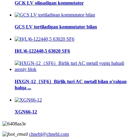
GCK LV olinadigan kommutator
GCS LV tortiladigan kommutator bilan
H(L)6-122440,5 63020 SF6
HXGN-12（SF6）Birlik turi AC metall bilan o'ralgan
halqa ...
XGN66-12
chnebl@chnebl.com