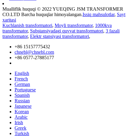
Mualliflik huquqi © 2022 YUEQING JSM TRANSFORMER
CO.LTD Barcha huquqlar himoyalangan.
Issiq mahsulotlar
,
Sayt
xaritasi
Kuchlanish transformatori
,
Moyli transformator
,
1000kva
transformator
,
Substansiyadagi quvvat transformatori
,
3 fazali
transformator
,
Elektr stansiyasi transformatori
,
+86 15157775432
chnebl@chnebl.com
+86 0577-27885177
English
French
German
Portuguese
Spanish
Russian
Japanese
Korean
Arabic
Irish
Greek
Turkish