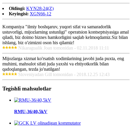
Oldingi:
KYN28-24(Z)
Keyingisi:
XGN66-12
Kompaniya "ilmiy boshqaruv, yuqori sifat va samaradorlik
ustuvorligi, mijozlarning ustunligi" operatsion kontseptsiyasiga amal
qiladi, biz doimo biznes hamkorligini saqlab kelmoqdamiz.Siz bilan
ishlang, biz o'zimizni oson his qilamiz!
Nikaragualik Joan tomonidan - 02.11.2018 11:11
Mijozlarga xizmat ko'rsatish xodimlarining javobi juda puxta, eng
muhimi, mahsulot sifati juda yaxshi va ehtiyotkorlik bilan
qadoqlangan, tezda jo'natilgan!
Sloveniyadan Gill tomonidan - 2018.12.25 12:43
Tegishli mahsulotlar
RMU-36/40,5kV