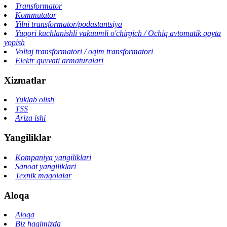
Transformator
Kommutator
Yilni transformator/podastantsiya
Yuqori kuchlanishli vakuumli o'chirgich / Ochiq avtomatik qayta
yopish
Voltaj transformatori / oqim transformatori
Elektr quvvati armaturalari
Xizmatlar
Yuklab olish
TSS
Ariza ishi
Yangiliklar
Kompaniya yangiliklari
Sanoat yangiliklari
Texnik maqolalar
Aloqa
Aloqa
Biz haqimizda