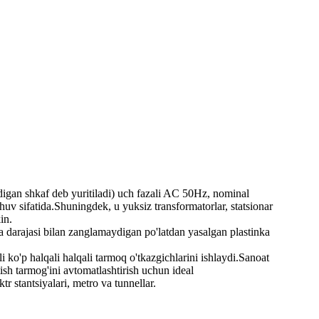
adigan shkaf deb yuritiladi) uch fazali AC 50Hz, nominal
v sifatida.Shuningdek, u yuksiz transformatorlar, statsionar
in.
ya darajasi bilan zanglamaydigan po'latdan yasalgan plastinka
i ko'p halqali halqali tarmoq o'tkazgichlarini ishlaydi.Sanoat
ish tarmog'ini avtomatlashtirish uchun ideal
tr stantsiyalari, metro va tunnellar.