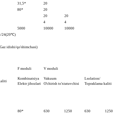
31,5*
20
80*
20
20
20
4
4
5000
10000
10000
,4/24(20℃)
Gaz idishi/qo'shimchasi)
F moduli
V moduli
Kombinatsiya
Vakuum
Lsolation/
aliti
Elektr jihozlari
O'chirish to'xtatuvchisi
Topraklama kaliti
80*
630
1250
630
1250