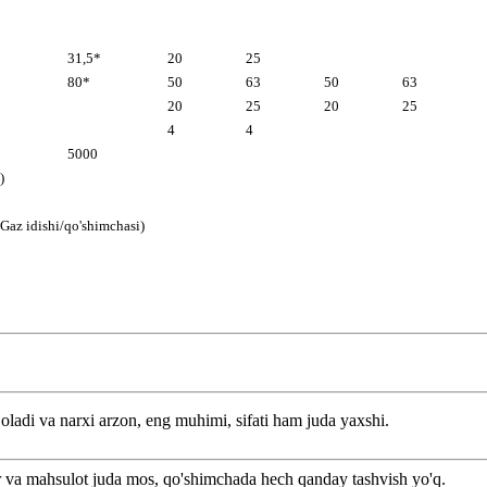
31,5*
20
25
80*
50
63
50
63
20
25
20
25
4
4
5000
)
Gaz idishi/qo'shimchasi)
oladi va narxi arzon, eng muhimi, sifati ham juda yaxshi.
or va mahsulot juda mos, qo'shimchada hech qanday tashvish yo'q.