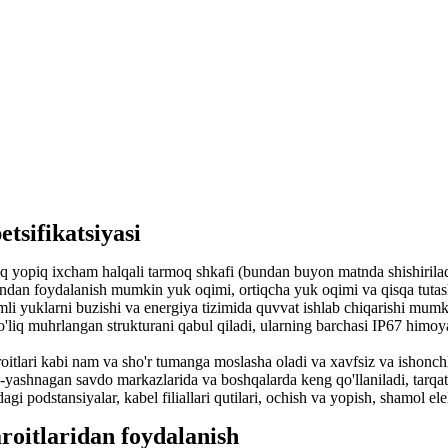
tsifikatsiyasi
o'liq yopiq ixcham halqali tarmoq shkafi (bundan buyon matnda shishiril
ndan foydalanish mumkin yuk oqimi, ortiqcha yuk oqimi va qisqa tutashu
'imli yuklarni buzishi va energiya tizimida quvvat ishlab chiqarishi mumk
 to'liq muhrlangan strukturani qabul qiladi, ularning barchasi IP67 himo
roitlari kabi nam va sho'r tumanga moslasha oladi va xavfsiz va ishonchl
ab-yashnagan savdo markazlarida va boshqalarda keng qo'llaniladi, tarqat
gi podstansiyalar, kabel filiallari qutilari, ochish va yopish, shamol elek
roitlaridan foydalanish