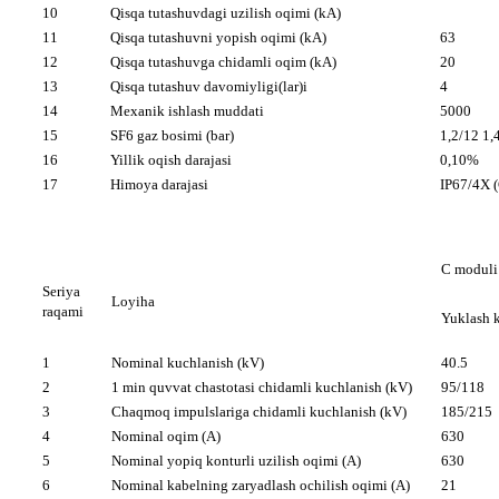
10
Qisqa tutashuvdagi uzilish oqimi (kA)
11
Qisqa tutashuvni yopish oqimi (kA)
63
12
Qisqa tutashuvga chidamli oqim (kA)
20
13
Qisqa tutashuv davomiyligi(lar)i
4
14
Mexanik ishlash muddati
5000
15
SF6 gaz bosimi (bar)
1,2/12 1
16
Yillik oqish darajasi
0,10%
17
Himoya darajasi
IP67/4X (
C moduli
Seriya
Loyiha
raqami
Yuklash k
1
Nominal kuchlanish (kV)
40.5
2
1 min quvvat chastotasi chidamli kuchlanish (kV)
95/118
3
Chaqmoq impulslariga chidamli kuchlanish (kV)
185/215
4
Nominal oqim (A)
630
5
Nominal yopiq konturli uzilish oqimi (A)
630
6
Nominal kabelning zaryadlash ochilish oqimi (A)
21