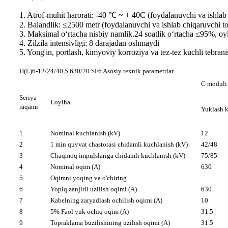
1. Atrof-muhit harorati: -40 ℃ ~ + 40C (foydalanuvchi va ishl
2. Balandlik: ≤2500 metr (foydalanuvchi va ishlab chiqaruvchi 
3. Maksimal oʻrtacha nisbiy namlik.24 soatlik oʻrtacha ≤95%, o
4. Zilzila intensivligi: 8 darajadan oshmaydi
5. Yong'in, portlash, kimyoviy korroziya va tez-tez kuchli tebran
H(L)6-12/24/40,5 630/20 SF6 Asosiy texnik parametrlar
C moduli
Seriya
Loyiha
raqami
Yuklash k
1
Nominal kuchlanish (kV)
12
2
1 min quvvat chastotasi chidamli kuchlanish (kV)
42/48
3
Chaqmoq impulslariga chidamli kuchlanish (kV)
75/85
4
Nominal oqim (A)
630
5
Oqimni yoqing va o'chiring
6
Yopiq zanjirli uzilish oqimi (A)
630
7
Kabelning zaryadlash ochilish oqimi (A)
10
8
5% Faol yuk ochiq oqim (A)
31.5
9
Topraklama buzilishining uzilish oqimi (A)
31.5