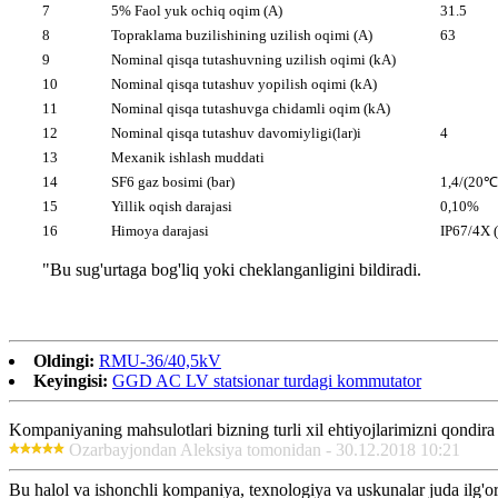
7
5% Faol yuk ochiq oqim (A)
31.5
8
Topraklama buzilishining uzilish oqimi (A)
63
9
Nominal qisqa tutashuvning uzilish oqimi (kA)
10
Nominal qisqa tutashuv yopilish oqimi (kA)
11
Nominal qisqa tutashuvga chidamli oqim (kA)
12
Nominal qisqa tutashuv davomiyligi(lar)i
4
13
Mexanik ishlash muddati
14
SF6 gaz bosimi (bar)
1,4/(20℃
15
Yillik oqish darajasi
0,10%
16
Himoya darajasi
IP67/4X (
"Bu sug'urtaga bog'liq yoki cheklanganligini bildiradi.
Oldingi:
RMU-36/40,5kV
Keyingisi:
GGD AC LV statsionar turdagi kommutator
Kompaniyaning mahsulotlari bizning turli xil ehtiyojlarimizni qondira 
Ozarbayjondan Aleksiya tomonidan - 30.12.2018 10:21
Bu halol va ishonchli kompaniya, texnologiya va uskunalar juda ilg'