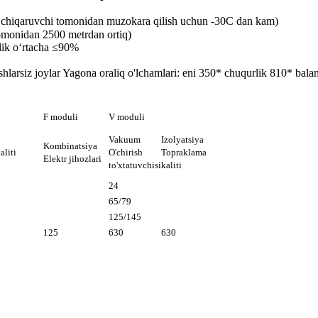
ab chiqaruvchi tomonidan muzokara qilish uchun -30C dan kam)
tomonidan 2500 metrdan ortiq)
ylik oʻrtacha ≤90%
ishlarsiz joylar Yagona oraliq o'lchamlari: eni 350* chuqurlik 810* bala
F moduli
V moduli
Vakuum
Izolyatsiya
Kombinatsiya
aliti
O'chirish
Topraklama
Elektr jihozlari
to'xtatuvchisi
kaliti
24
65/79
125/145
125
630
630