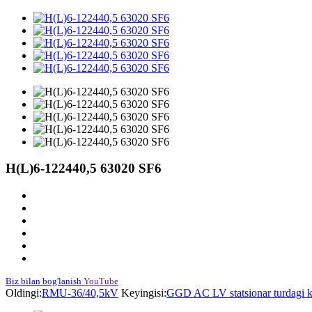
H(L)6-122440,5 63020 SF6
Biz bilan bog'lanish
YouTube
Oldingi:
RMU-36/40,5kV
Keyingisi:
GGD AC LV statsionar turdagi 