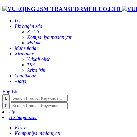
Uy
Biz haqimizda
Kirish
Kompaniya madaniyati
Malaka
Mahsulotlar
Xizmatlar
Yuklab olish
TSS
Ariza ishi
Yangiliklar
Aloqa
English
Uy
Biz haqimizda
Kirish
Kompaniya madaniyati