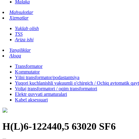
Malaka
Mahsulotlar
Xizmatlar
Yuklab olish
TSS
Ariza ishi
Yangiliklar
Aloqa
Transformator
Kommutator
Yilni transformator/podastantsiya
Yuqori kuchlanishli vakuumli o'chirgich / Ochiq avtomatik qay
Voltaj transformatori / oqim transformatori
Elektr quvvati armaturalari
Kabel aksessuari
H(L)6-122440,5 63020 SF6