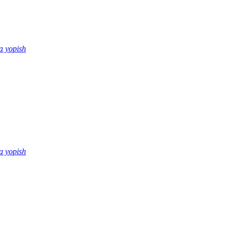
a yopish
a yopish