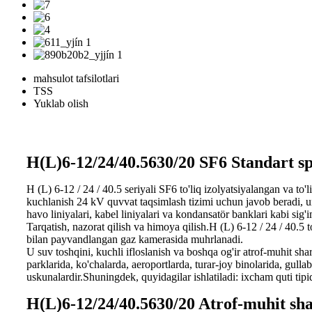
mahsulot tafsilotlari
TSS
Yuklab olish
H(L)6-12/24/40.5630/20 SF6 Standart spe
H (L) 6-12 / 24 / 40.5 seriyali SF6 to'liq izolyatsiyalangan va t
kuchlanish 24 kV quvvat taqsimlash tizimi uchun javob beradi, u
havo liniyalari, kabel liniyalari va kondansatör banklari kabi sig
Tarqatish, nazorat qilish va himoya qilish.H (L) 6-12 / 24 / 40.5
bilan payvandlangan gaz kamerasida muhrlanadi.
U suv toshqini, kuchli ifloslanish va boshqa og'ir atrof-muhit sha
parklarida, ko'chalarda, aeroportlarda, turar-joy binolarida, gull
uskunalardir.Shuningdek, quyidagilar ishlatiladi: ixcham quti tipida
H(L)6-12/24/40.5630/20 Atrof-muhit sha