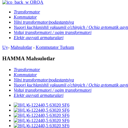
ORQA
Transformator
Kommutator
Yilni transformator/podastantsiya
Yuqori kuchlanishli vakuumli o'chirgich / Ochiq avtomatik qayt
Voltaj transformatori / oqim transformatori
Elektr quvvati armaturalari
Uy
-
Mahsulotlar
-
Kommutator
Turkum
HAMMA Mahsulotlar
Transformator
Kommutator
Yilni transformator/podastantsiya
Yuqori kuchlanishli vakuumli o'chirgich / Ochiq avtomatik qayt
Voltaj transformatori / oqim transformatori
Elektr quvvati armaturalari