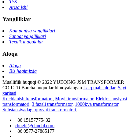
TSS
Ariza ishi
Yangiliklar
Kompaniya yangiliklari
Sanoat yangiliklari
Texnik maqolalar
Aloqa
Aloqa
Biz haqimizda
Mualliflik huquqi © 2022 YUEQING JSM TRANSFORMER
CO.LTD Barcha huquqlar himoyalangan.
Issiq mahsulotlar
,
Sayt
xaritasi
Kuchlanish transformatori
,
Moyli transformator
,
Elektr stansiyasi
transformatori
,
3 fazali transformator
,
1000kva transformator
,
Substansiyadagi quvvat transformatori
,
+86 15157775432
chnebl@chnebl.com
+86 0577-27885177