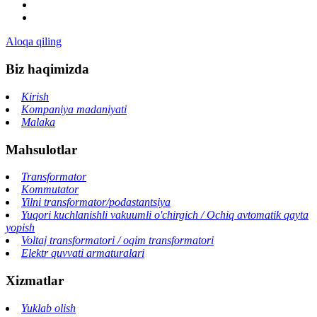
Aloqa qiling
Biz haqimizda
Kirish
Kompaniya madaniyati
Malaka
Mahsulotlar
Transformator
Kommutator
Yilni transformator/podastantsiya
Yuqori kuchlanishli vakuumli o'chirgich / Ochiq avtomatik qayta
yopish
Voltaj transformatori / oqim transformatori
Elektr quvvati armaturalari
Xizmatlar
Yuklab olish