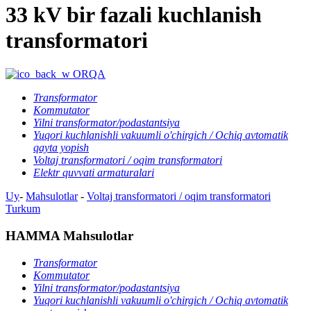
33 kV bir fazali kuchlanish
transformatori
ORQA
Transformator
Kommutator
Yilni transformator/podastantsiya
Yuqori kuchlanishli vakuumli o'chirgich / Ochiq avtomatik
qayta yopish
Voltaj transformatori / oqim transformatori
Elektr quvvati armaturalari
Uy
-
Mahsulotlar
-
Voltaj transformatori / oqim transformatori
Turkum
HAMMA Mahsulotlar
Transformator
Kommutator
Yilni transformator/podastantsiya
Yuqori kuchlanishli vakuumli o'chirgich / Ochiq avtomatik