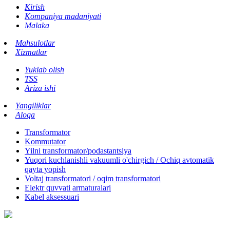
Kirish
Kompaniya madaniyati
Malaka
Mahsulotlar
Xizmatlar
Yuklab olish
TSS
Ariza ishi
Yangiliklar
Aloqa
Transformator
Kommutator
Yilni transformator/podastantsiya
Yuqori kuchlanishli vakuumli o'chirgich / Ochiq avtomatik
qayta yopish
Voltaj transformatori / oqim transformatori
Elektr quvvati armaturalari
Kabel aksessuari