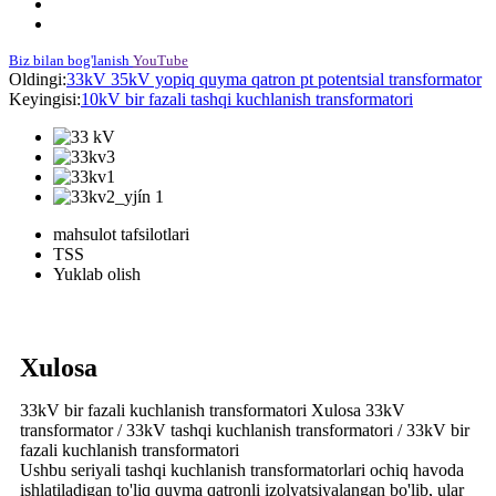
Biz bilan bog'lanish
YouTube
Oldingi:
33kV 35kV yopiq quyma qatron pt potentsial transformator
Keyingisi:
10kV bir fazali tashqi kuchlanish transformatori
mahsulot tafsilotlari
TSS
Yuklab olish
Xulosa
33kV bir fazali kuchlanish transformatori Xulosa 33kV
transformator / 33kV tashqi kuchlanish transformatori / 33kV bir
fazali kuchlanish transformatori
Ushbu seriyali tashqi kuchlanish transformatorlari ochiq havoda
ishlatiladigan to'liq quyma qatronli izolyatsiyalangan bo'lib, ular