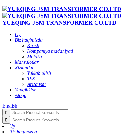
YUEQING JSM TRANSFORMER CO.LTD
Uy
Biz haqimizda
Kirish
Kompaniya madaniyati
Malaka
Mahsulotlar
Xizmatlar
Yuklab olish
TSS
Ariza ishi
Yangiliklar
Aloqa
English
Uy
Biz haqimizda