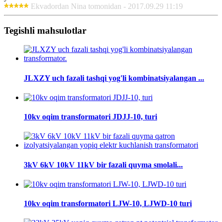
Ekvadordan Nina tomonidan - 2017.09.29 11:19
Tegishli mahsulotlar
JLXZY uch fazali tashqi yog'li kombinatsiyalangan ...
10kv oqim transformatori JDJJ-10, turi
3kV 6kV 10kV 11kV bir fazali quyma smolali...
10kv oqim transformatori LJW-10, LJWD-10 turi