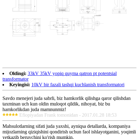
Oldingi:
33kV 35kV yopiq quyma qatron pt potentsial
transformator
Keyingisi:
10kV bir fazali tashqi kuchlanish transformatori
Savdo menejeri juda sabrli, biz hamkorlik qilishga qaror qilishdan
taxminan uch kun oldin muloqot qildik, nihoyat, biz bu
hamkorlikdan juda mamnunmiz!
Efiopiyadan Frank tomonidan - 2017.01.28 18:53
Mahsulotlarning sifati juda yaxshi, ayniqsa detallarda, kompaniya
mijozlarning qiziqishini qondirish uchun faol ishlayotganini, yoqimli
yetkazib beruvchini ko'rish mumkin.