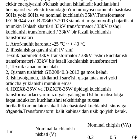
elektr energiyasini o'lchash uchun ishlatiladi: kuchlanishni
boshqarish va elektr tizimidagi o'rni himoyasi nominal chastotasi
50Hz yoki 60Hz va nominal kuchlanish 35kV.Transformator
IEC60044 va GB20840.3-2013 standartlariga muvofiq bajarilishi
mumkin Ishlash shartlari 33kV transformator / 33kV tashqi
kuchlanish transformatori / 33kV bir fazali kuchlanish
transformatori
1, Atrof-muhit harorati: -25 ℃ ~ + 40 ℃
2, ifloslanishga qarshi sinf: IV sinf
Texnik parametr 33kV transformator / 33kV tashqi kuchlanish
transformatori / 33kV bir fazali kuchlanish transformatori
1, Texnik sanadan boshlab
2, Qisman tushirish GB20840.3-2013 ga mos keladi
3, Ishlayotganda, ikkilamchi sarg'ish qisqa tutashuvi yoki
ortiqcha yuklanishi mumkin emas.
4, JDZX8-35W va JDZXF8-35W tipidagi kuchlanish
transformatorlari yarim izolyatsiyalangan.Ushbu mahsulotga
faqat induksion kuchlanishni tekshirishga ruxsat
beriladi;Kommutator shkafi ish chastotasi kuchlanish sinoviga
o'tganda.Transformatorni kalit kabinasidan uzib qo'yish kerak.
Nominal chiqish (VA)
Nominal kuchlanish
Turi
nisbati (V)
0,2
0,5
6P