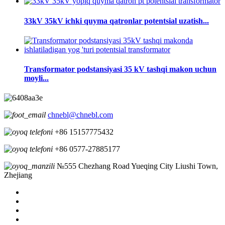
33kV 35kV ichki quyma qatronlar potentsial uzatish...
Transformator podstansiyasi 35 kV tashqi makon uchun
moyli...
chnebl@chnebl.com
+86 15157775432
+86 0577-27885177
№555 Chezhang Road Yueqing City Liushi Town,
Zhejiang