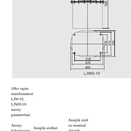
10kv oqim
transformatori
LJW-10,
LJWD-10
asosiy
parametrlari:
Aniqlik sinfi
Asosiy
va nominal
Aniqlik sinflari
baholangan
chiqish