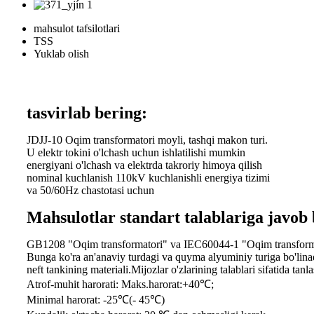
mahsulot tafsilotlari
TSS
Yuklab olish
tasvirlab bering:
JDJJ-10 Oqim transformatori moyli, tashqi makon turi.
U elektr tokini o'lchash uchun ishlatilishi mumkin
energiyani o'lchash va elektrda takroriy himoya qilish
nominal kuchlanish 110kV kuchlanishli energiya tizimi
va 50/60Hz chastotasi uchun
Mahsulotlar standart talablariga javob 
GB1208 "Oqim transformatori" va IEC60044-1 "Oqim transform
Bunga ko'ra an'anaviy turdagi va quyma alyuminiy turiga bo'lina
neft tankining materiali.Mijozlar o'zlarining talablari sifatida tan
Atrof-muhit harorati: Maks.harorat:+40℃;
Minimal harorat: -25℃(- 45℃)