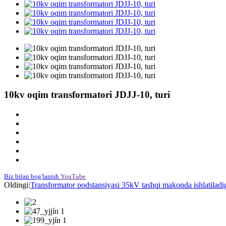
10kv oqim transformatori JDJJ-10, turi
Biz bilan bog'lanish
YouTube
Oldingi:
Transformator podstansiyasi 35kV tashqi makonda ishlatiladiga