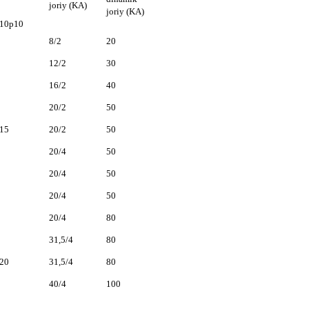
joriy (KA)
joriy (KA)
10p10
8/2
20
12/2
30
16/2
40
20/2
50
15
20/2
50
20/4
50
20/4
50
20/4
50
20/4
80
31,5/4
80
20
31,5/4
80
40/4
100