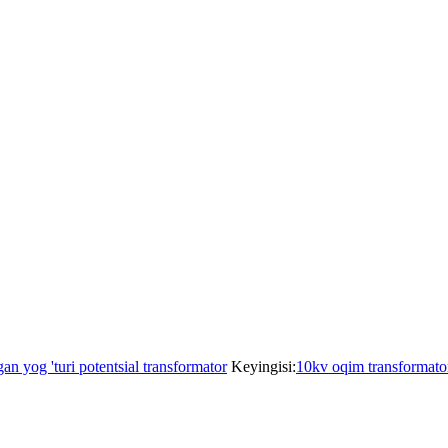
n yog 'turi potentsial transformator
Keyingisi:
10kv oqim transformat