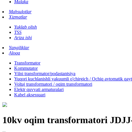
Malaka
Mahsulotlar
Xizmatlar
Yuklab olish
TSS
Ariza ishi
Yangiliklar
Aloqa
Transformator
Kommutator
Yilni transformator/podastantsiya
Yuqori kuchlanishli vakuumli o'chirgich / Ochiq avtomatik qay
Voltaj transformatori / oqim transformatori
Elektr quvvati armaturalari
Kabel aksessuari
10kv oqim transformatori JDJJ-