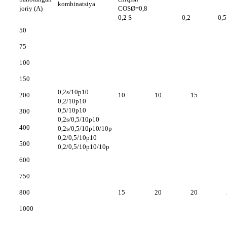
kombinatsiya
joriy (A)
COSØ=0,8
0,2 S
0,2
0,5
50
75
100
150
0,2s/10p10
200
10
10
15
0,2/10p10
0,5/10p10
300
0,2s/0,5/10p10
400
0,2s/0,5/10p10/10p
0,2/0,5/10p10
500
0,2/0,5/10p10/10p
600
750
800
15
20
20
1000