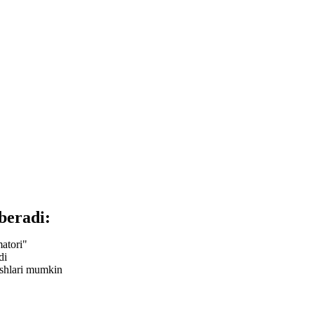
beradi:
atori"
di
lashlari mumkin