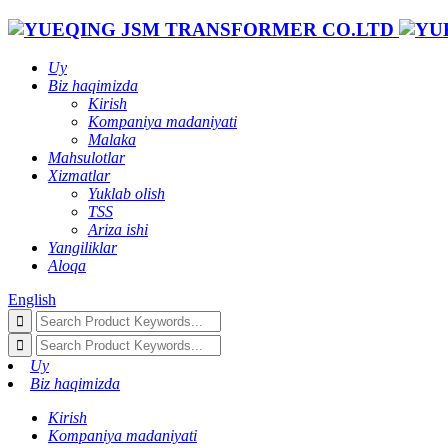
Uy
Biz haqimizda
Kirish
Kompaniya madaniyati
Malaka
Mahsulotlar
Xizmatlar
Yuklab olish
TSS
Ariza ishi
Yangiliklar
Aloqa
English
Uy
Biz haqimizda
Kirish
Kompaniya madaniyati