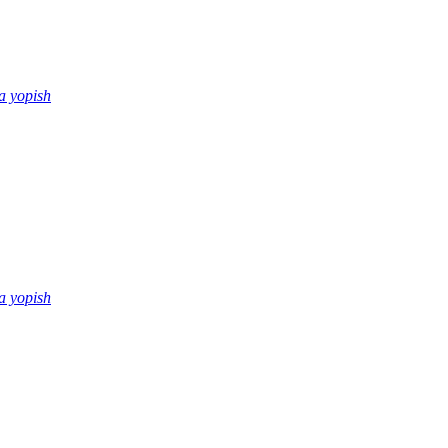
a yopish
a yopish