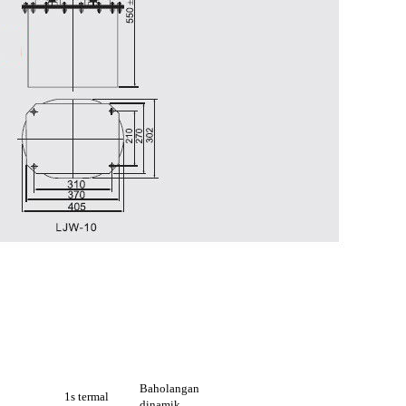
Baholangan
1s termal
dinamik