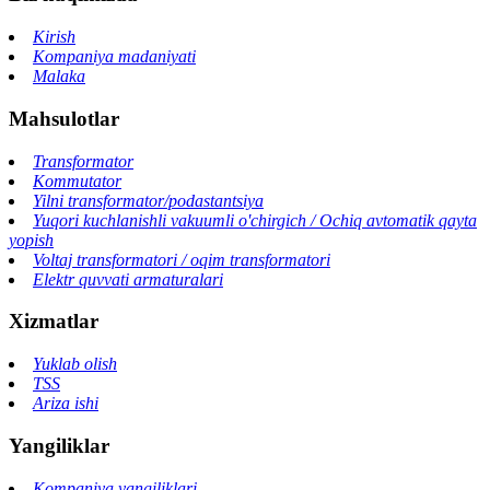
Kirish
Kompaniya madaniyati
Malaka
Mahsulotlar
Transformator
Kommutator
Yilni transformator/podastantsiya
Yuqori kuchlanishli vakuumli o'chirgich / Ochiq avtomatik qayta
yopish
Voltaj transformatori / oqim transformatori
Elektr quvvati armaturalari
Xizmatlar
Yuklab olish
TSS
Ariza ishi
Yangiliklar
Kompaniya yangiliklari