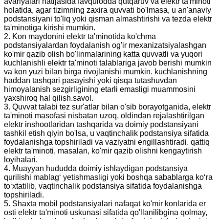
avariyalari natijasida favqulodda qutqaruv va elektr ta'minoti
holatida, agar tizimning zaxira quvvati bo'lmasa, u an'anaviy
podstansiyani to'liq yoki qisman almashtirishi va tezda elektr
ta'minotiga kirishi mumkin.
2. Kon maydonini elektr ta'minotida ko'chma
podstansiyalardan foydalanish og'ir mexanizatsiyalashgan
ko'mir qazib olish bo'linmalarining katta quvvatli va yuqori
kuchlanishli elektr ta'minoti talablariga javob berishi mumkin
va kon yuzi bilan birga rivojlanishi mumkin. kuchlanishning
haddan tashqari pasayishi yoki qisqa tutashuvdan
himoyalanish sezgirligining etarli emasligi muammosini
yaxshiroq hal qilish.savol.
3. Quvvat talabi tez sur'atlar bilan o'sib borayotganida, elektr
ta'minoti masofasi nisbatan uzoq, oldindan rejalashtirilgan
elektr inshootlaridan tashqarida va doimiy podstansiyani
tashkil etish qiyin bo'lsa, u vaqtinchalik podstansiya sifatida
foydalanishga topshiriladi va vaziyatni engillashtiradi. qattiq
elektr ta'minoti, masalan, ko'mir qazib olishni kengaytirish
loyihalari.
4. Muayyan hududda doimiy ishlaydigan podstansiya
qurilishi mablag‘ yetishmasligi yoki boshqa sabablarga ko‘ra
to‘xtatilib, vaqtinchalik podstansiya sifatida foydalanishga
topshiriladi.
5. Shaxta mobil podstansiyalari nafaqat ko'mir konlarida er
osti elektr ta'minoti uskunasi sifatida qo'llanilibgina qolmay,