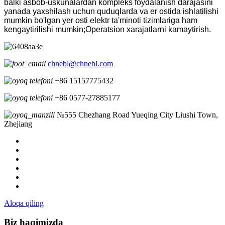
balki asbob-uskunalardan kompleks foydalanish darajasini
yanada yaxshilash uchun quduqlarda va er ostida ishlatilishi
mumkin bo'lgan yer osti elektr ta'minoti tizimlariga ham
kengaytirilishi mumkin;Operatsion xarajatlarni kamaytirish.
chnebl@chnebl.com
+86 15157775432
+86 0577-27885177
№555 Chezhang Road Yueqing City Liushi Town,
Zhejiang
Aloqa qiling
Biz haqimizda