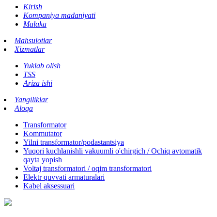
Kirish
Kompaniya madaniyati
Malaka
Mahsulotlar
Xizmatlar
Yuklab olish
TSS
Ariza ishi
Yangiliklar
Aloqa
Transformator
Kommutator
Yilni transformator/podastantsiya
Yuqori kuchlanishli vakuumli o'chirgich / Ochiq avtomatik
qayta yopish
Voltaj transformatori / oqim transformatori
Elektr quvvati armaturalari
Kabel aksessuari