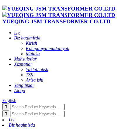
YUEQING JSM TRANSFORMER CO.LTD
Uy
Biz haqimizda
Kirish
Kompaniya madaniyati
Malaka
Mahsulotlar
Xizmatlar
Yuklab olish
TSS
Ariza ishi
Yangiliklar
Aloqa
English
Uy
Biz haqimizda