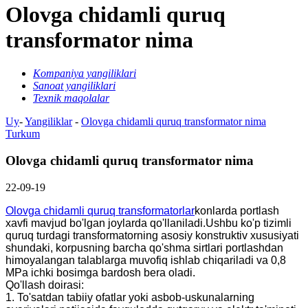
Olovga chidamli quruq
transformator nima
Kompaniya yangiliklari
Sanoat yangiliklari
Texnik maqolalar
Uy
-
Yangiliklar
-
Olovga chidamli quruq transformator nima
Turkum
Olovga chidamli quruq transformator nima
22-09-19
Olovga chidamli quruq transformatorlar
konlarda portlash
xavfi mavjud bo'lgan joylarda qo'llaniladi.Ushbu ko'p tizimli
quruq turdagi transformatorning asosiy konstruktiv xususiyati
shundaki, korpusning barcha qo'shma sirtlari portlashdan
himoyalangan talablarga muvofiq ishlab chiqariladi va 0,8
MPa ichki bosimga bardosh bera oladi.
Qo'llash doirasi:
1. To'satdan tabiiy ofatlar yoki asbob-uskunalarning