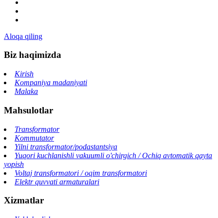
Aloqa qiling
Biz haqimizda
Kirish
Kompaniya madaniyati
Malaka
Mahsulotlar
Transformator
Kommutator
Yilni transformator/podastantsiya
Yuqori kuchlanishli vakuumli o'chirgich / Ochiq avtomatik qayta
yopish
Voltaj transformatori / oqim transformatori
Elektr quvvati armaturalari
Xizmatlar