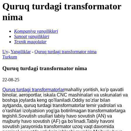
Quruq turdagi transformator
nima
Kompaniya yangiliklari
Sanoat yangiliklari
Texnik maqolalar
Uy
-
Yangiliklar
-
Quruq turdagi transformator nima
Turkum
Quruq turdagi transformator nima
22-08-25
Quruq turdagi transformatorlar
mahalliy yoritish, ko'p qavatli
binolar, aeroportlar, iskala CNC mashinalari va uskunalari va
boshqa joylarda keng qo'llaniladi.Oddiy so'zlar bilan
aytganda, quruq turdagi transformatorlar temir yadrolari va
o'rashlari izolyatsion yog'ga botirilmagan transformatorlarga
tegishli.Sovutish usullari tabiiy havo sovutish (AN) va
majburiy havo sovutish (AF) ga bo'linadi.Tabiiy havoni
sovutish jarayonida transformator uzoq vaqt davomida