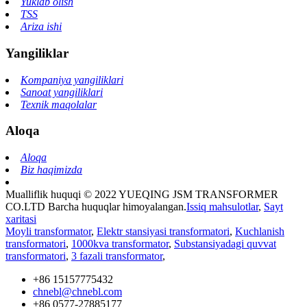
Yuklab olish
TSS
Ariza ishi
Yangiliklar
Kompaniya yangiliklari
Sanoat yangiliklari
Texnik maqolalar
Aloqa
Aloqa
Biz haqimizda
Mualliflik huquqi © 2022 YUEQING JSM TRANSFORMER
CO.LTD Barcha huquqlar himoyalangan.
Issiq mahsulotlar
,
Sayt
xaritasi
Moyli transformator
,
Elektr stansiyasi transformatori
,
Kuchlanish
transformatori
,
1000kva transformator
,
Substansiyadagi quvvat
transformatori
,
3 fazali transformator
,
+86 15157775432
chnebl@chnebl.com
+86 0577-27885177