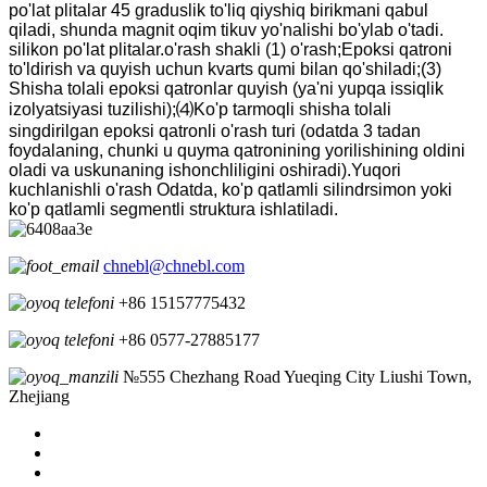
po'lat plitalar 45 graduslik to'liq qiyshiq birikmani qabul
qiladi, shunda magnit oqim tikuv yo'nalishi bo'ylab o'tadi.
silikon po'lat plitalar.o'rash shakli (1) o'rash;Epoksi qatroni
to'ldirish va quyish uchun kvarts qumi bilan qo'shiladi;(3)
Shisha tolali epoksi qatronlar quyish (ya'ni yupqa issiqlik
izolyatsiyasi tuzilishi);⑷Ko'p tarmoqli shisha tolali
singdirilgan epoksi qatronli o'rash turi (odatda 3 tadan
foydalaning, chunki u quyma qatronining yorilishining oldini
oladi va uskunaning ishonchliligini oshiradi).Yuqori
kuchlanishli o'rash Odatda, ko'p qatlamli silindrsimon yoki
ko'p qatlamli segmentli struktura ishlatiladi.
chnebl@chnebl.com
+86 15157775432
+86 0577-27885177
№555 Chezhang Road Yueqing City Liushi Town,
Zhejiang