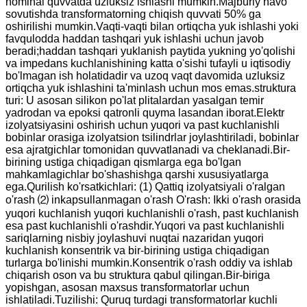
nominal quvvatda uzluksiz ishlashi mumkin.Majburiy havo
sovutishda transformatorning chiqish quvvati 50% ga
oshirilishi mumkin.Vaqti-vaqti bilan ortiqcha yuk ishlashi yoki
favqulodda haddan tashqari yuk ishlashi uchun javob
beradi;haddan tashqari yuklanish paytida yukning yo'qolishi
va impedans kuchlanishining katta o'sishi tufayli u iqtisodiy
bo'lmagan ish holatidadir va uzoq vaqt davomida uzluksiz
ortiqcha yuk ishlashini ta'minlash uchun mos emas.struktura
turi: U asosan silikon po'lat plitalardan yasalgan temir
yadrodan va epoksi qatronli quyma lasandan iborat.Elektr
izolyatsiyasini oshirish uchun yuqori va past kuchlanishli
bobinlar orasiga izolyatsion tsilindrlar joylashtiriladi, bobinlar
esa ajratgichlar tomonidan quvvatlanadi va cheklanadi.Bir-
birining ustiga chiqadigan qismlarga ega bo'lgan
mahkamlagichlar bo'shashishga qarshi xususiyatlarga
ega.Qurilish ko'rsatkichlari: (1) Qattiq izolyatsiyali o'ralgan
o'rash ⑵ inkapsullanmagan o'rash O'rash: Ikki o'rash orasida
yuqori kuchlanish yuqori kuchlanishli o'rash, past kuchlanish
esa past kuchlanishli o'rashdir.Yuqori va past kuchlanishli
sariqlarning nisbiy joylashuvi nuqtai nazaridan yuqori
kuchlanish konsentrik va bir-birining ustiga chiqadigan
turlarga bo'linishi mumkin.Konsentrik o'rash oddiy va ishlab
chiqarish oson va bu struktura qabul qilingan.Bir-biriga
yopishgan, asosan maxsus transformatorlar uchun
ishlatiladi.Tuzilishi: Quruq turdagi transformatorlar kuchli