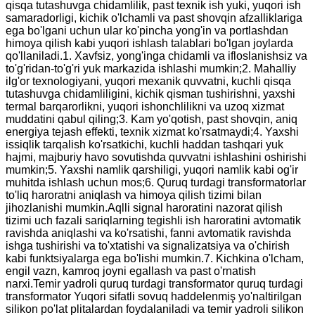
qisqa tutashuvga chidamlilik, past texnik ish yuki, yuqori ish
samaradorligi, kichik o'lchamli va past shovqin afzalliklariga
ega bo'lgani uchun ular ko'pincha yong'in va portlashdan
himoya qilish kabi yuqori ishlash talablari bo'lgan joylarda
qo'llaniladi.1. Xavfsiz, yong'inga chidamli va ifloslanishsiz va
to'g'ridan-to'g'ri yuk markazida ishlashi mumkin;2. Mahalliy
ilg'or texnologiyani, yuqori mexanik quvvatni, kuchli qisqa
tutashuvga chidamliligini, kichik qisman tushirishni, yaxshi
termal barqarorlikni, yuqori ishonchlilikni va uzoq xizmat
muddatini qabul qiling;3. Kam yo'qotish, past shovqin, aniq
energiya tejash effekti, texnik xizmat ko'rsatmaydi;4. Yaxshi
issiqlik tarqalish ko'rsatkichi, kuchli haddan tashqari yuk
hajmi, majburiy havo sovutishda quvvatni ishlashini oshirishi
mumkin;5. Yaxshi namlik qarshiligi, yuqori namlik kabi og'ir
muhitda ishlash uchun mos;6. Quruq turdagi transformatorlar
to'liq haroratni aniqlash va himoya qilish tizimi bilan
jihozlanishi mumkin.Aqlli signal haroratini nazorat qilish
tizimi uch fazali sariqlarning tegishli ish haroratini avtomatik
ravishda aniqlashi va ko'rsatishi, fanni avtomatik ravishda
ishga tushirishi va to'xtatishi va signalizatsiya va o'chirish
kabi funktsiyalarga ega bo'lishi mumkin.7. Kichkina o'lcham,
engil vazn, kamroq joyni egallash va past o'rnatish
narxi.Temir yadroli quruq turdagi transformator quruq turdagi
transformator Yuqori sifatli sovuq haddelenmiş yo'naltirilgan
silikon po'lat plitalardan foydalaniladi va temir yadroli silikon