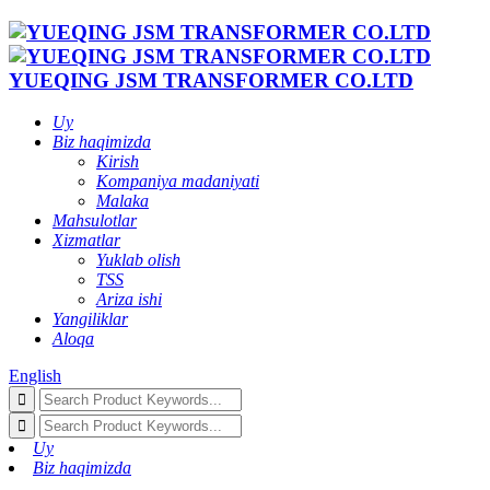
YUEQING JSM TRANSFORMER CO.LTD
Uy
Biz haqimizda
Kirish
Kompaniya madaniyati
Malaka
Mahsulotlar
Xizmatlar
Yuklab olish
TSS
Ariza ishi
Yangiliklar
Aloqa
English
Uy
Biz haqimizda