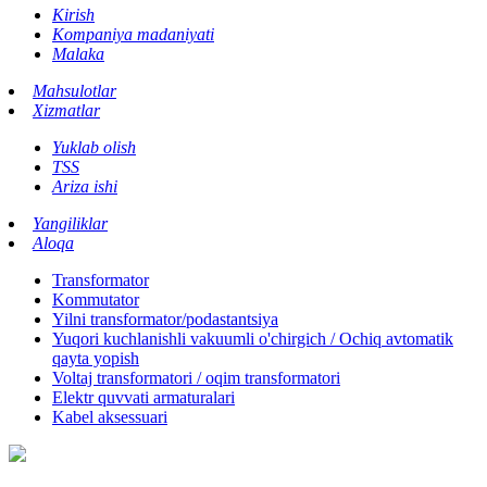
Kirish
Kompaniya madaniyati
Malaka
Mahsulotlar
Xizmatlar
Yuklab olish
TSS
Ariza ishi
Yangiliklar
Aloqa
Transformator
Kommutator
Yilni transformator/podastantsiya
Yuqori kuchlanishli vakuumli o'chirgich / Ochiq avtomatik
qayta yopish
Voltaj transformatori / oqim transformatori
Elektr quvvati armaturalari
Kabel aksessuari