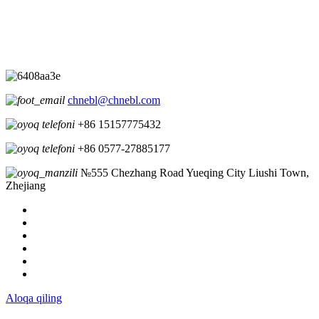
chnebl@chnebl.com
+86 15157775432
+86 0577-27885177
№555 Chezhang Road Yueqing City Liushi Town,
Zhejiang
Aloqa qiling