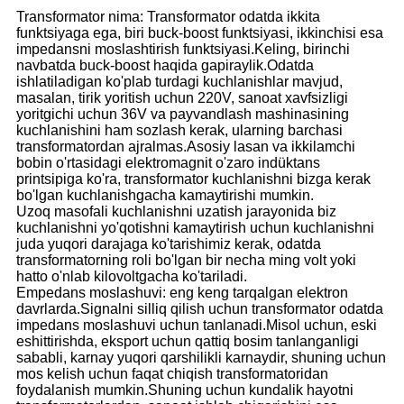
Transformator nima: Transformator odatda ikkita
funktsiyaga ega, biri buck-boost funktsiyasi, ikkinchisi esa
impedansni moslashtirish funktsiyasi.Keling, birinchi
navbatda buck-boost haqida gapiraylik.Odatda
ishlatiladigan ko'plab turdagi kuchlanishlar mavjud,
masalan, tirik yoritish uchun 220V, sanoat xavfsizligi
yoritgichi uchun 36V va payvandlash mashinasining
kuchlanishini ham sozlash kerak, ularning barchasi
transformatordan ajralmas.Asosiy lasan va ikkilamchi
bobin o'rtasidagi elektromagnit o'zaro indüktans
printsipiga ko'ra, transformator kuchlanishni bizga kerak
bo'lgan kuchlanishgacha kamaytirishi mumkin.
Uzoq masofali kuchlanishni uzatish jarayonida biz
kuchlanishni yo'qotishni kamaytirish uchun kuchlanishni
juda yuqori darajaga ko'tarishimiz kerak, odatda
transformatorning roli bo'lgan bir necha ming volt yoki
hatto o'nlab kilovoltgacha ko'tariladi.
Empedans moslashuvi: eng keng tarqalgan elektron
davrlarda.Signalni silliq qilish uchun transformator odatda
impedans moslashuvi uchun tanlanadi.Misol uchun, eski
eshittirishda, eksport uchun qattiq bosim tanlanganligi
sababli, karnay yuqori qarshilikli karnaydir, shuning uchun
mos kelish uchun faqat chiqish transformatoridan
foydalanish mumkin.Shuning uchun kundalik hayotni