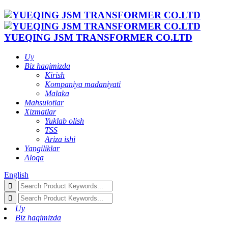
YUEQING JSM TRANSFORMER CO.LTD
Uy
Biz haqimizda
Kirish
Kompaniya madaniyati
Malaka
Mahsulotlar
Xizmatlar
Yuklab olish
TSS
Ariza ishi
Yangiliklar
Aloqa
English
Uy
Biz haqimizda