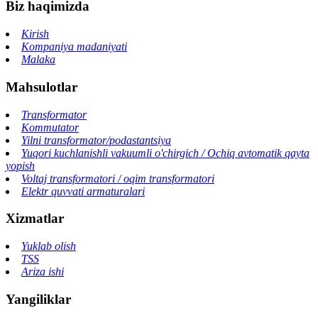
Biz haqimizda
Kirish
Kompaniya madaniyati
Malaka
Mahsulotlar
Transformator
Kommutator
Yilni transformator/podastantsiya
Yuqori kuchlanishli vakuumli o'chirgich / Ochiq avtomatik qayta
yopish
Voltaj transformatori / oqim transformatori
Elektr quvvati armaturalari
Xizmatlar
Yuklab olish
TSS
Ariza ishi
Yangiliklar