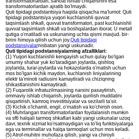
transformatorlardan, sanoat ishlab chiqarishini esa
transformatorlardan ajratib bo'lmaydi.
Quti tipidagi podstantsiya haqida qisqacha ma'lumot: Quti
tipidagi podstantsiya yuqori kuchlanishli quvvat
taqsimlash shkafi, quvvat transformatori, past kuchlanishli
quvvat taqsimlash shkafi va boshqalardan iborat. U metall
qutiga o'rnatiladi va uskunaning uchta qismi mavjud. bir-
birini himoya qilish uchun joy.
Quti tipidagi
podstansiyalar
nisbatan yangi uskunadir.
Quti tipidagi podstansiyalarning afzalliklari:
(1) Yuqori kuchlanishli kengayish uchun qulay bo'lgan
umumiy shahar yuk ko'taradigan joylarda, qishloq
joylarida, turar-joylarda va hokazolarda o'rnatish uchun
mos bo'lgan kichik maydon, kuchlanish liniyalarining
elektr ta'minoti radiusini kamaytiradi va chiziqning
shikastlanishini kamaytiradi.
(2) Fuqarolik infratuzilmasining narxini pasaytirish,
ommaviy ishlab chiqarish, joylarda qurilish muddatini
qisqartirish, kamroq investitsiyalar va sezilarli ta'sir.
(3) Kichik o'lchamli, engil, o'rnatish va ko'chirish oson.
(4) Muhrlangan transformatorlardan foydalanish mumkin
va sf6 halqali tarmoq shkaflari kabi yangi uskunalar uzoq
davr, texnik xizmat ko'rsatmaydigan va to'liq funktsiyalarga
ega va terminallar va halqa tarmoqlari uchun mos keladi.
(5) Atrof-muhitni muhofaza qilish, yangi va chiroyli