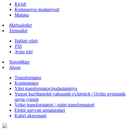
Kirish
Kompaniya madaniyati
Malaka
Mahsulotlar
Xizmatlar
Yuklab olish
TSS
Ariza ishi
Yangiliklar
Aloqa
Transformator
Kommutator
Yilni transformator/podastantsiya
Yuqori kuchlanishli vakuumli o'chirgich / Ochiq avtomatik
qayta yopish
Voltaj transformatori / oqim transformatori
Elektr quvvati armaturalari
Kabel aksessuari