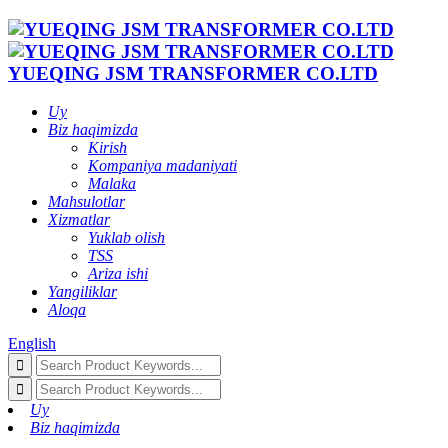
YUEQING JSM TRANSFORMER CO.LTD
Uy
Biz haqimizda
Kirish
Kompaniya madaniyati
Malaka
Mahsulotlar
Xizmatlar
Yuklab olish
TSS
Ariza ishi
Yangiliklar
Aloqa
English
Uy
Biz haqimizda