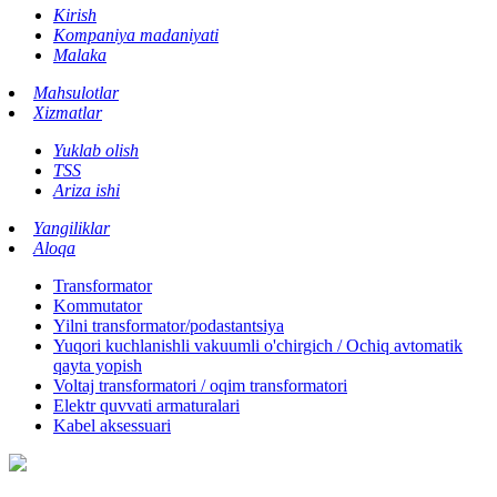
Kirish
Kompaniya madaniyati
Malaka
Mahsulotlar
Xizmatlar
Yuklab olish
TSS
Ariza ishi
Yangiliklar
Aloqa
Transformator
Kommutator
Yilni transformator/podastantsiya
Yuqori kuchlanishli vakuumli o'chirgich / Ochiq avtomatik
qayta yopish
Voltaj transformatori / oqim transformatori
Elektr quvvati armaturalari
Kabel aksessuari