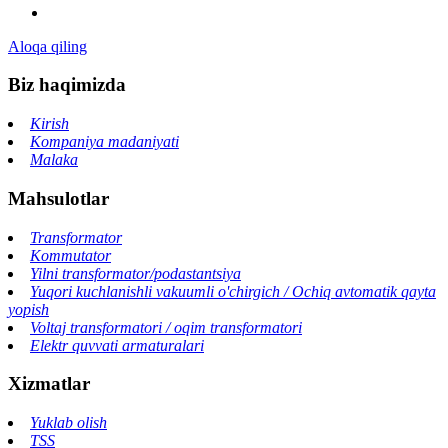
Aloqa qiling
Biz haqimizda
Kirish
Kompaniya madaniyati
Malaka
Mahsulotlar
Transformator
Kommutator
Yilni transformator/podastantsiya
Yuqori kuchlanishli vakuumli o'chirgich / Ochiq avtomatik qayta
yopish
Voltaj transformatori / oqim transformatori
Elektr quvvati armaturalari
Xizmatlar
Yuklab olish
TSS