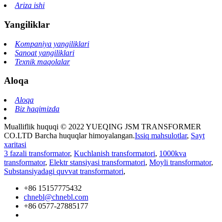
Ariza ishi
Yangiliklar
Kompaniya yangiliklari
Sanoat yangiliklari
Texnik maqolalar
Aloqa
Aloqa
Biz haqimizda
Mualliflik huquqi © 2022 YUEQING JSM TRANSFORMER
CO.LTD Barcha huquqlar himoyalangan.
Issiq mahsulotlar
,
Sayt
xaritasi
3 fazali transformator
,
Kuchlanish transformatori
,
1000kva
transformator
,
Elektr stansiyasi transformatori
,
Moyli transformator
,
Substansiyadagi quvvat transformatori
,
+86 15157775432
chnebl@chnebl.com
+86 0577-27885177