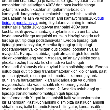
orqali turli shaharlarga jo'natiladi, so'ngra foydalanuvchilar
tomonidan ishlatiladigan 400V dan past kuchlanishga
aylantirish uchun kuchlanish qatlamma-bosqich
kamayadi.Jarayondagi kuchlanishning oshishi uzatish
xarajatlarini tejash va yo'qotishlarni kamaytirishdir.10kv
quti
tipidagi podstansiya
, oxirgi foydalanuvchining terminal
uskunasi sifatida 10kv quvvat manbaini 400v past
kuchlanishli quvvat manbaiga aylantirishi va uni barcha
foydalanuvchilarga tarqatishi mumkin.Hozirgi vaqtda uch
turdagi quti tipidagi podstansiyalar, Evropa tipidagi quti
tipidagi podstansiyalar, Amerika tipidagi quti tipidagi
podstansiyalar va ko'milgan quti tipidagi podstansiyalar
mavjud.1. Evropa uslubidagi quti almashtirgich fuqarolik
elektr xonasiga eng yaqin.Asosan, an'anaviy elektr xona
jihozlari ochiq havoda ko'chiriladi va tashqi quti
o'rnatiladi.An'anaviy elektr uylari bilan solishtirganda, Evropa
uslubidagi quti tipidagi transformatorlar kichik o'lchamli, past
qurilish qiymati, qisqa qurilish muddati, kamroq joylarda
qurilish va harakatchanlik afzalliklariga ega va qurilish
maydonchalarida vaqtinchalik elektr energiyasidan
foydalanish uchun javob beradi.2. Amerika uslubidagi quti
tipidagi transformator o'rnatilgan quti tipidagi
transformatordir.Yuqori kuchlanishli kalit va transformator
birlashtirilgan.Past kuchlanishli qism bitta past kuchlanishli
shkaf emas, balki butundir.Kiruvchi liniyalar, kondansatörler,