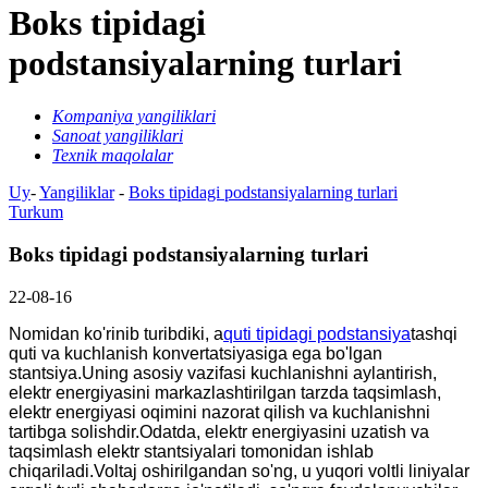
Boks tipidagi
podstansiyalarning turlari
Kompaniya yangiliklari
Sanoat yangiliklari
Texnik maqolalar
Uy
-
Yangiliklar
-
Boks tipidagi podstansiyalarning turlari
Turkum
Boks tipidagi podstansiyalarning turlari
22-08-16
Nomidan ko'rinib turibdiki, a
quti tipidagi podstansiya
tashqi
quti va kuchlanish konvertatsiyasiga ega bo'lgan
stantsiya.Uning asosiy vazifasi kuchlanishni aylantirish,
elektr energiyasini markazlashtirilgan tarzda taqsimlash,
elektr energiyasi oqimini nazorat qilish va kuchlanishni
tartibga solishdir.Odatda, elektr energiyasini uzatish va
taqsimlash elektr stantsiyalari tomonidan ishlab
chiqariladi.Voltaj oshirilgandan so'ng, u yuqori voltli liniyalar