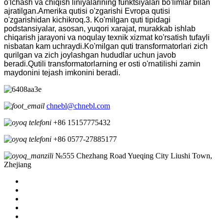
o'lchash va chiqish liniyalarining funktsiyalari bo'limlar bilan
ajratilgan.Amerika qutisi o'zgarishi Evropa qutisi
o'zgarishidan kichikroq.3. Ko'milgan quti tipidagi
podstansiyalar, asosan, yuqori xarajat, murakkab ishlab
chiqarish jarayoni va noqulay texnik xizmat ko'rsatish tufayli
nisbatan kam uchraydi.Ko'milgan quti transformatorlari zich
qurilgan va zich joylashgan hududlar uchun javob
beradi.Qutili transformatorlarning er osti o'rnatilishi zamin
maydonini tejash imkonini beradi.
chnebl@chnebl.com
+86 15157775432
+86 0577-27885177
№555 Chezhang Road Yueqing City Liushi Town,
Zhejiang